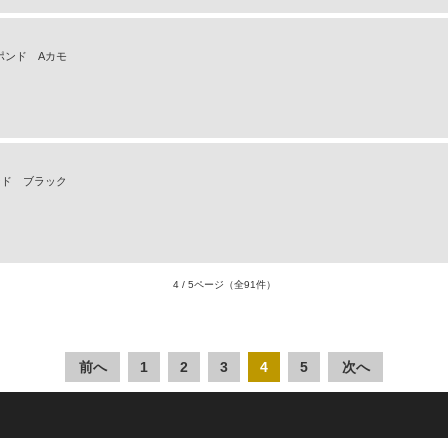
 25ポンド Aカモ
5ポンド ブラック
4 / 5ページ
（全91件）
前へ
1
2
3
4
5
次へ