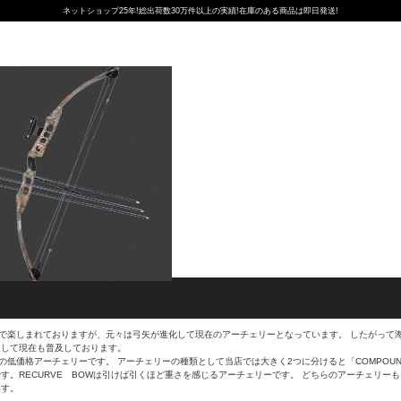
ネットショップ25年!総出荷数30万件以上の実績!在庫のある商品は即日発送!
で楽しまれておりますが、元々は弓矢が進化して現在のアーチェリーとなっています。 したがって
として現在も普及しております。
価格アーチェリーです。 アーチェリーの種類として当店では大きく2つに分けると「COMPOUND 
す。RECURVE BOWは引けば引くほど重さを感じるアーチェリーです。 どちらのアーチェリ
ます。