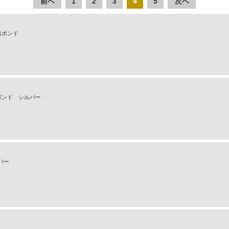
前へ
1
2
3
4
5
次へ
21ポンド
5ポンド シルバー
シルバー
 カモ