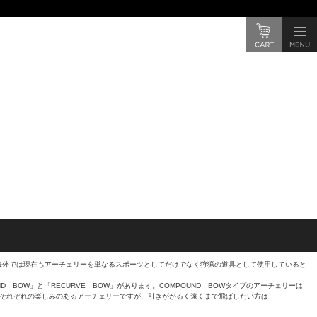
海外では現在もアーチェリーを単なるスポーツとしてだけでなく狩猟の道具として使用していると
BOW」と「RECURVE BOW」があります。COMPOUND BOWタイプのアーチェリーは
ーもそれぞれの楽しみのあるアーチェリーですが、引きがかるく遠くまで飛ばしたい方は