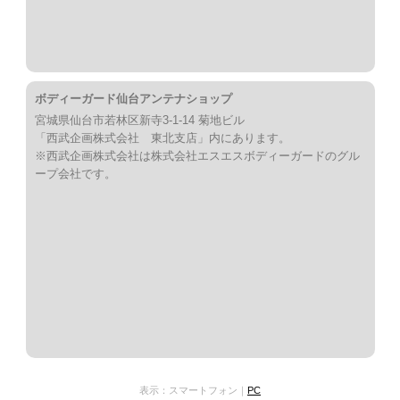
ボディーガード仙台アンテナショップ
宮城県仙台市若林区新寺3-1-14 菊地ビル
「西武企画株式会社 東北支店」内にあります。
※西武企画株式会社は株式会社エスエスボディーガードのグル
ープ会社です。
表示：スマートフォン｜
PC