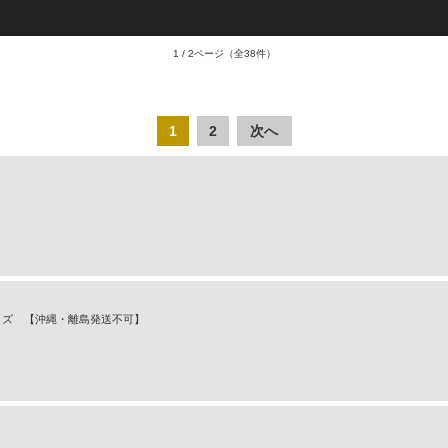
1 / 2ページ
（全38件）
1
2
次へ
Lサイズ 【沖縄・離島発送不可】