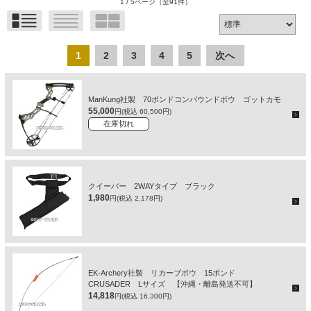
1 / 5ページ
（全91件）
1
2
3
4
5
次へ
ManKung社製 70ポンドコンパウンドボウ ゴットカモ
55,000
円(税込 60,500円)
在庫切れ
クイーバー 2WAYタイプ ブラック
1,980
円(税込 2,178円)
EK-Archery社製 リカーブボウ 15ポンド
CRUSADER Lサイズ 【沖縄・離島発送不可】
14,818
円(税込 16,300円)