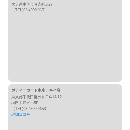
大分県宇佐市住吉町2-27
（TEL)03-4500-9651
ボディーガード東京アキバ店
東京都千代田区外神田6-14-12
神田中沢ビル5F
（TEL)03-4500-9653
詳細はコチラ