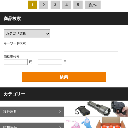
1
2
3
4
5
次へ
商品検索
キーワード検索
価格帯検索
円 ～
円
カテゴリー
護身用具
防犯用品