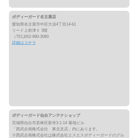
ボディーガード名古屋店
愛知県名古屋市中区大須4丁目14-61
リード上前津Ⅱ 3階
（TEL)052-990-3080
詳細はコチラ
ボディーガード仙台アンテナショップ
宮城県仙台市若林区新寺3-1-14 菊地ビル
「西武企画株式会社 東北支店」内にあります。
※西武企画株式会社は株式会社エスエスボディーガードのグル