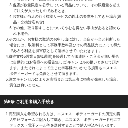
3.当店が数量限定を公示している商品について、その限度量を超え
て注文が入ったものであるとき。
4.お客様が当店の行う標準サービスの以上の要求をしてきた場合(返
品・交換対応も含)
5.その他、取り消すことについてやむを得ない事由があると認めら
れる場合。
3.そのほか、お客様の取消のお申し出に対し、当店が不当と判断した
場合には、取消料として事務手数料及びその商品販売によって得た
であろう利益を損害額として請求させていただきます。
4.御注文後5営業日(約1週間)を経過しても御連絡・ご入金が無い場合
は自動的に(お客様への通告無しに)キャンセルの扱いとさせて頂き
ます。またそれによって生じた御客様のいかなる損害もエスエス
ボディーガードは免責とさせて頂きます。
5.注文キャンセルによりお客様または第三者に損害が発生した場合、
責任は負いません。
第5条 ご利用者購入手続き
1.商品購入を希望される方は、エスエス ボディーガードの所定の購
入申込フォームに記入して戴き、エスエス ボディーガード宛にフ
ァックス・電子メール等を送付することで購入申込を行います。