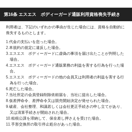
第16条 エスエス ボディーガード通販利用資格喪失手続き
利用者は、下記のいずれかの事由が生じた場合には、資格を自動的に
喪失するものとします。
1.代金の支払いを怠った場合。
2.本規約の規定に違反した場合。
3.エスエス ボディーガードに虚偽の事項を届け出たことが判明した
場合。
4.エスエス ボディーガード通販業務の利益を害する行為を行った場
合。
5.エスエス ボディーガードの他の会員又は利用者の利益を害する行
為を行った場合。
6.死亡した場合。
7.当社所定の会員登録削除依頼届を、当社に提出した場合。
8.仮差押命令、差押命令又は競売開始決定が発せられた場合。
9.破産、会社整理、和議若しくは会社更正手続きの申し立てがあり、
又は清算手続きが開始された場合。
10.租税公課を滞納して、保全差し押さえを受けた場合。
11.手形交換所の取引停止処分があった場合。