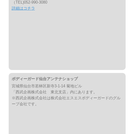
（TEL)052-990-3080
詳細はコチラ
ボディーガード仙台アンテナショップ
宮城県仙台市若林区新寺3-1-14 菊地ビル
「西武企画株式会社 東北支店」内にあります。
※西武企画株式会社は株式会社エスエスボディーガードのグル
ープ会社です。