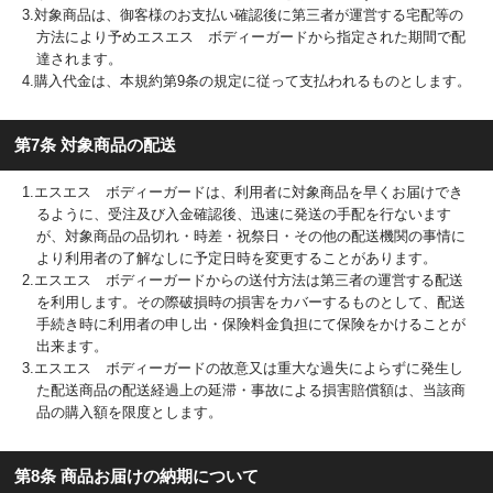
3.対象商品は、御客様のお支払い確認後に第三者が運営する宅配等の
方法により予めエスエス ボディーガードから指定された期間で配
達されます。
4.購入代金は、本規約第9条の規定に従って支払われるものとします。
第7条 対象商品の配送
1.エスエス ボディーガードは、利用者に対象商品を早くお届けでき
るように、受注及び入金確認後、迅速に発送の手配を行ないます
が、対象商品の品切れ・時差・祝祭日・その他の配送機関の事情に
より利用者の了解なしに予定日時を変更することがあります。
2.エスエス ボディーガードからの送付方法は第三者の運営する配送
を利用します。その際破損時の損害をカバーするものとして、配送
手続き時に利用者の申し出・保険料金負担にて保険をかけることが
出来ます。
3.エスエス ボディーガードの故意又は重大な過失によらずに発生し
た配送商品の配送経過上の延滞・事故による損害賠償額は、当該商
品の購入額を限度とします。
第8条 商品お届けの納期について