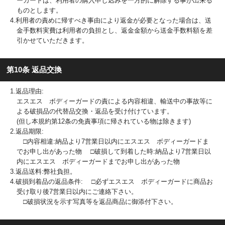
ーガードは、利用者の購入申し込みを一方的に解除する事が出来る
ものとします。
4.利用者の責めに帰すべき事由により返金が必要となった場合は、送
金手数料実費は利用者の負担とし、返金金額から送金手数料額を差
引かせていただきます。
第10条 返品交換
1.返品理由:
エスエス ボディーガードの責による内容相違、輸送中の事故等に
よる破損品の代替品交換・返品を受け付けています。
(但し本規約第12条の免責事項に帰されている物は除きます)
2.返品期限:
□内容相違:納品より7営業日以内にエスエス ボディーガードま
でお申し出があった物 □破損して到着した時:納品より7営業日以
内にエスエス ボディーガードまでお申し出があった物
3.返品送料:弊社負担。
4.破損到着品の返品条件: □必ずエスエス ボディーガードに商品お
受け取り後7営業日以内にご連絡下さい。
□破損状況を示す写真等を返品商品に御添付下さい。