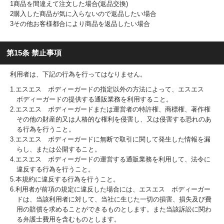
1商品を間違えて注文した場合(返品交換)
2購入した商品が気に入らないので返品したい場合
3その他お客様都合により商品を返品したい場合
第15条 禁止事項
利用者は、下記の行為を行ってはなりません。
1.エスエス ボディーガードの指定以外の方法によって、エスエス
ボディーガードの提供する通販業務を利用すること。
2.エスエス ボディーガードまたは運営者の特許権、商標権、著作権
その他の財産的又は人格的な権利を侵害し、又は侵害する恐れのあ
る行為を行うこと。
3.エスエス ボディーガードに無断で取引に関して発生した情報を漏
らし、または公開すること。
4.エスエス ボディーガードの運営する通販業務を利用して、法令に
違反する行為を行うこと。
5.本規約に違反する行為を行うこと。
6.利用者が前項の規定に違反した場合には、エスエス ボディーガー
ドは、当該利用者に対して、当社に生じた一切の損害、損失及び費
用の賠償を求めることができるものとします。また当該訴訟に関わ
る弁護士費用を含むものとします。