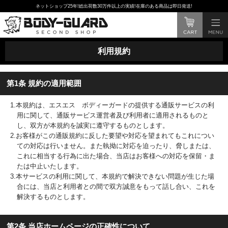
ネットショップ25年!総出荷数30万件以上の実績!在庫のある商品は即日発送!
利用規約
第1条 規約の適用範囲
1.本規約は、エスエス ボディーガードの提供する通販サービスの利
用に関して、通販サービス運営者及び利用者に適用されるものと
し、双方が本規約を誠実に遵守するものとします。
2.お客様がこの通販規約に反した要望や対応を望まれてもこれについ
ての対応は行いません。また執拗に対応を迫ったり、脅しまたは、
これに相当する行為に出た場合、当店はお客様への対応を保留・ま
たは中止いたします。
3.本サービスの利用に関して、本規約で解決できない問題が生じた場
合には、当店と利用者との間で双方誠意をもって話し合い、これを
解決するものとします。
第2条 当店ホームページの正確性について