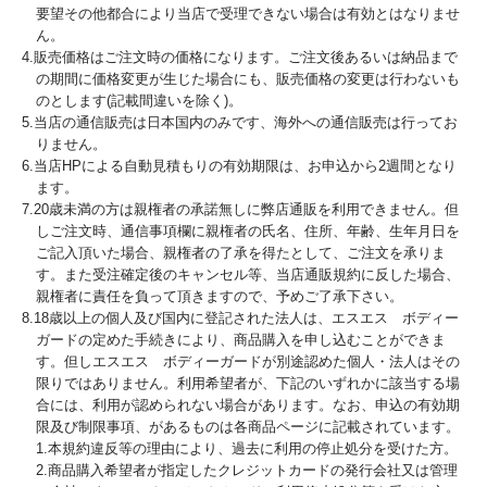
要望その他都合により当店で受理できない場合は有効とはなりませ
ん。
4.販売価格はご注文時の価格になります。ご注文後あるいは納品まで
の期間に価格変更が生じた場合にも、販売価格の変更は行わないも
のとします(記載間違いを除く)。
5.当店の通信販売は日本国内のみです、海外への通信販売は行ってお
りません。
6.当店HPによる自動見積もりの有効期限は、お申込から2週間となり
ます。
7.20歳未満の方は親権者の承諾無しに弊店通販を利用できません。但
しご注文時、通信事項欄に親権者の氏名、住所、年齢、生年月日を
ご記入頂いた場合、親権者の了承を得たとして、ご注文を承りま
す。また受注確定後のキャンセル等、当店通販規約に反した場合、
親権者に責任を負って頂きますので、予めご了承下さい。
8.18歳以上の個人及び国内に登記された法人は、エスエス ボディー
ガードの定めた手続きにより、商品購入を申し込むことができま
す。但しエスエス ボディーガードが別途認めた個人・法人はその
限りではありません。利用希望者が、下記のいずれかに該当する場
合には、利用が認められない場合があります。なお、申込の有効期
限及び制限事項、があるものは各商品ページに記載されています。
1.本規約違反等の理由により、過去に利用の停止処分を受けた方。
2.商品購入希望者が指定したクレジットカードの発行会社又は管理