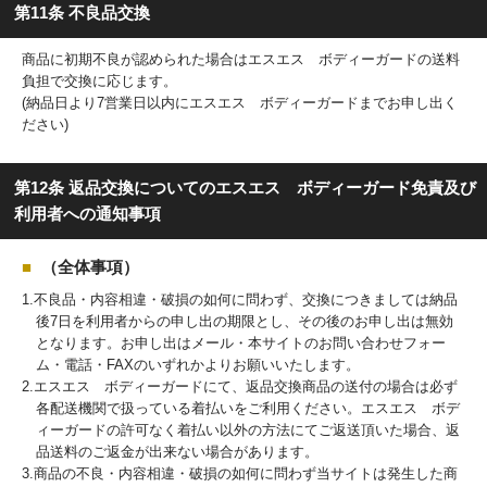
第11条 不良品交換
商品に初期不良が認められた場合はエスエス ボディーガードの送料
負担で交換に応じます。
(納品日より7営業日以内にエスエス ボディーガードまでお申し出く
ださい)
第12条 返品交換についてのエスエス ボディーガード免責及び
利用者への通知事項
（全体事項）
1.不良品・内容相違・破損の如何に問わず、交換につきましては納品
後7日を利用者からの申し出の期限とし、その後のお申し出は無効
となります。お申し出はメール・本サイトのお問い合わせフォー
ム・電話・FAXのいずれかよりお願いいたします。
2.エスエス ボディーガードにて、返品交換商品の送付の場合は必ず
各配送機関で扱っている着払いをご利用ください。エスエス ボデ
ィーガードの許可なく着払い以外の方法にてご返送頂いた場合、返
品送料のご返金が出来ない場合があります。
3.商品の不良・内容相違・破損の如何に問わず当サイトは発生した商