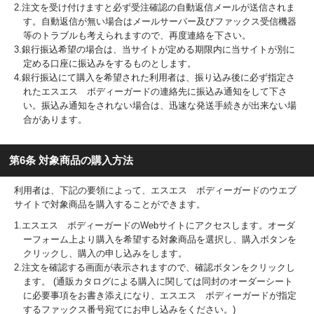
2.注文を受け付けますと必ず受注確認の自動返信メールが送信されま
す。自動返信が無い場合はメールサーバー及びファックス受信機器
等のトラブルも考えられますので、再度連絡を下さい。
3.銀行振込希望の場合は、当サイトが定める期限内に当サイトが別に
定める口座に振込みをするものとします。
4.銀行振込にて購入を希望された利用者は、振り込み後に必ず指定さ
れたエスエス ボディーガードの連絡先に振込み通知をして下さ
い。振込み通知をされない場合は、迅速な発送手続きが出来ない場
合があります。
第6条 対象商品の購入方法
利用者は、下記の要領によって、エスエス ボディーガードのウエブ
サイトで対象商品を購入することができます。
1.エスエス ボディーガードのWebサイトにアクセスします。オーダ
ーフォーム上より購入を希望する対象商品を選択し、購入ボタンを
クリックし、購入の申し込みをします。
2.注文を確認する画面が表示されますので、確認ボタンをクリックし
ます。 (通販カタログによる購入に関しては同封のオーダーシート
に必要事項をお書き添えになり、エスエス ボディーガードが指定
するファックス番号宛てにお申し込みをください。)