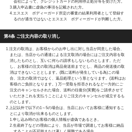
会社によって、クレジットカードの利用停止処分等を受けた方。
3.購入申込書に虚偽の事項を記載された方。
4.エスエス ボディーガード所定の審査の結果利用者として登録す
るのが適当ではないとエスエス ボディーガードが判断した方。
第4条 ご注文内容の取り消し
1.注文の取消は、お客様からのお申し出に対し当店が同意した場合、
または、当店からの通達による注文取消の場合にはご注文内容を取
消したものとし、互いに何らの請求もしないものとします。ただ
し、お客様の注文の取消は商品発送前までとし、商品の発送後の取
消はできないこととします。(既に送料が発生している為)この場
合、注文の取消ではなく、返品処理という形となります。(送料はお
客様のご負担となります。) 万一受取を拒否されるなど一方的にご
注文のキャンセルされた場合、送料の往復分(実費)をご請求させて
いただきこれを支払うことによりご注文のキャンセルが成立するも
のとします。
2.上記以外で以下の1～5の場合は、当店においてお客様に通知するこ
とにより取消が出来るものとします。
1.申し込み時のお客様の個人情報が虚偽であるとき。
2.生産終了などの理由により、当店が市場で調達してお客様に納品
することが不可能または著しく困難である場合。