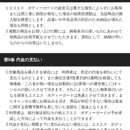
1.エスエス ボディーガードの故意又は重大な過失によらずにお客様
または第三者に損害が発生した場合の損害賠償額は、当該商品の購
入額を限度とします。品違いや不良品等の対応のため納品が遅れた
場合も同様とします。
2.複数の商品をお買い上げの際には、納期表示の遅いものにあわせて
他商品の出荷手配をさせていただきます。原則として、納期の早い
ものからの出荷はいたしません。
第9条 代金の支払い
1.対象商品を購入する場合には、利用者は、所定の代金を前払いにて
支払うものとします。また御注文後5営業日(約1週間)を経過しても
御連絡・ご入金が無い場合は自動的に(お客様への通告無しに)キャ
ンセルの扱いとさせて頂きます。それによって生じた御客様のいか
なる損害もエスエス ボディーガードは免責とさせて頂きます。ま
たキャンセル後にお振込みを頂き、商品が対応できない場合は返金
に関する実費手数料を差し引いた金額をご返金となります。
2.利用者は、銀行振込前払その他エスエス ボディーガードが予め承
認した方法によって代金を支払うことができます。
3.代金が支払い期限までに支払われない場合には、エスエス ボディ