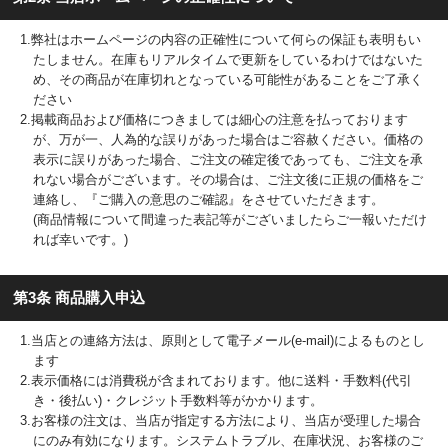
1.弊社はホームページの内容の正確性について何らの保証も表明もい
たしません。在庫もリアルタイムで更新をしているわけではないた
め、その商品が在庫切れとなっている可能性があることをご了承く
ださい
2.掲載商品および価格につきましては細心の注意を払っております
が、万が一、人為的な誤りがあった場合はご容赦ください。価格の
表示に誤りがあった場合、ご注文の確定後であっても、ご注文を承
れない場合がございます。その場合は、ご注文後に正規の価格をご
連絡し、『ご購入の意思のご確認』をさせていただきます。
(商品情報について間違った表記等がございましたらご一報いただけ
れば幸いです。)
第3条 商品購入申込
1.当店との連絡方法は、原則として電子メール(e-mail)によるものとし
ます
2.表示価格には消費税が含まれております。他に送料・手数料(代引
き・後払い)・クレジット手数料等がかかります。
3.お客様の注文は、当店が指定する方法により、当店が受理した場合
にのみ有効になります。システムトラブル、在庫状況、お客様のご