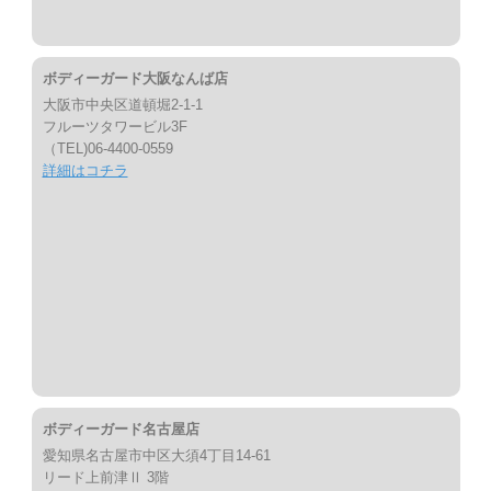
ボディーガード大阪なんば店
大阪市中央区道頓堀2-1-1
フルーツタワービル3F
（TEL)06-4400-0559
詳細はコチラ
ボディーガード名古屋店
愛知県名古屋市中区大須4丁目14-61
リード上前津Ⅱ 3階