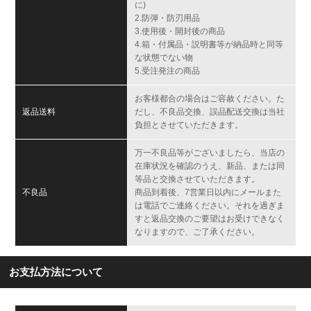
に)
2.防弾・防刃用品
3.使用後・開封後の商品
4.箱・付属品・説明書等が納品時と同等
な状態でない物
5.受注発注の商品
お客様都合の場合はご容赦ください。た
返品送料
だし、不良品交換、誤品配送交換は当社
負担とさせていただきます。
万一不良品等がございましたら、当店の
在庫状況を確認のうえ、新品、または同
等品と交換させていただきます。
不良品
商品到着後、7営業日以内にメールまた
は電話でご連絡ください。それを過ぎま
すと返品交換のご要望はお受けできなく
なりますので、ご了承ください。
お支払方法について