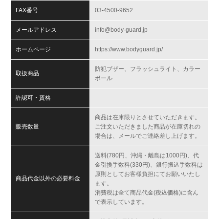
FAX番号
03-4500-9652
メールアドレス
info@body-guard.jp
ホームページ
https://www.bodyguard.jp/
防犯ブザー、フラッシュライト、カラー
取扱商品
ボール
許認可・資格
商品は在庫限りとさせていただきます。
販売数量
ご注文いただきました商品が在庫切れの
場合は、メールでご連絡差し上げます。
送料(780円、沖縄・離島は1000円)、代
金引換手数料(330円)、銀行振込手数料は
原則としてお客様負担にてお願いいたし
商品代金以外の必要料金
ます。
消費税は全て商品代金(税込価格)に含ん
で表示しています。