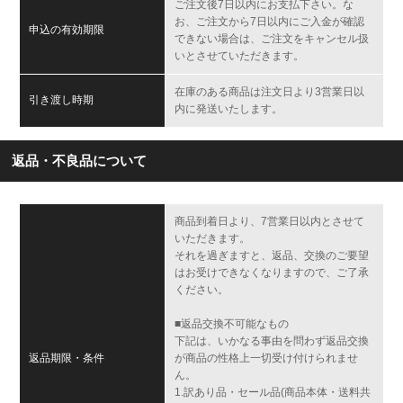
ご注文後7日以内にお支払下さい。な
お、ご注文から7日以内にご入金が確認
申込の有効期限
できない場合は、ご注文をキャンセル扱
いとさせていただきます。
在庫のある商品は注文日より3営業日以
引き渡し時期
内に発送いたします。
返品・不良品について
商品到着日より、7営業日以内とさせて
いただきます。
それを過ぎますと、返品、交換のご要望
はお受けできなくなりますので、ご了承
ください。
■返品交換不可能なもの
下記は、いかなる事由を問わず返品交換
返品期限・条件
が商品の性格上一切受け付けられませ
ん。
1.訳あり品・セール品(商品本体・送料共