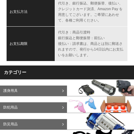
代引き、銀行振込、郵便振替、後払い、
クレジットカード決済、Amazon Pay を
お支払方法
用意してございます。ご希望にあわせ
て、各種ご利用ください。
代引き：商品引渡時
銀行振込と郵便振替：前払い
お支払期限
後払い：請求書は、商品とは別に郵送さ
れますので、発行から14日以内にお支払
いをお願いします。
カテゴリー
護身用具
防犯用品
防災用品