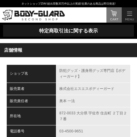
ネットショップ25年!総出荷数30万件以上の実績!在庫のある商品は即日発送!
特定商取引法に関する表示
店舗情報
防犯グッズ・護身用グッズ専門店【ボデ
ショップ名
ィーガード】
販売業者
株式会社エスエスボディーガード
販売責任者
奥本 一法
872-0033 大分県 宇佐市 住吉町 ２丁目２
所在地
７番
電話番号
03-4500-9651