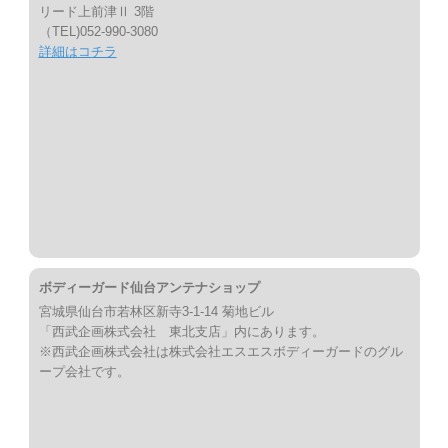
リード上前津Ⅱ 3階
（TEL)052-990-3080
詳細はコチラ
ボディーガード仙台アンテナショップ
宮城県仙台市若林区新寺3-1-14 菊地ビル
「西武企画株式会社 東北支店」内にあります。
※西武企画株式会社は株式会社エスエスボディーガードのグル
ープ会社です。