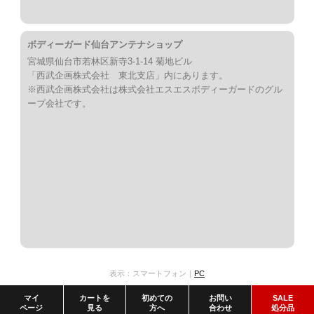
ボディーガード仙台アンテナショップ
宮城県仙台市若林区新寺3-1-14 菊地ビル
「西武企画株式会社 東北支店」内にあります。
※西武企画株式会社は株式会社エスエスボディーガードのグル
ープ会社です。
表示：スマートフォン｜
PC
マイ
カートを
初めての
お問い
SALE
ページ
見る
方へ
合わせ
処分品