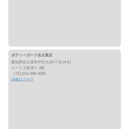
ボディーガード名古屋店
愛知県名古屋市中区大須4丁目14-61
リード上前津Ⅱ 3階
（TEL)052-990-3080
詳細はコチラ