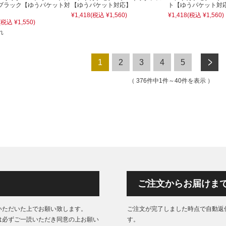
ブラック【ゆうパケット対
【ゆうパケット対応】
ト【ゆうパケット対
¥1,418
(税込 ¥1,560)
¥1,418
(税込 ¥1,560)
(税込 ¥1,550)
れ
次へ
1
2
3
4
5
376件中1件～40件を表示
ご注文からお届けま
いただいた上でお願い致します。
ご注文が完了しました時点で自動返
は必ずご一読いただき同意の上お願い
す。