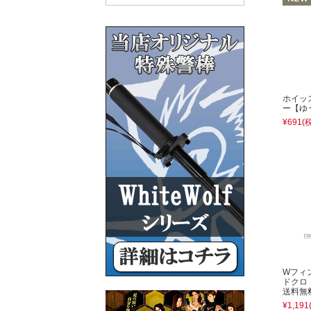
ホイッ
ー【ゆ
¥691
(
Wフィ
ドクロ
送料無
¥1,191