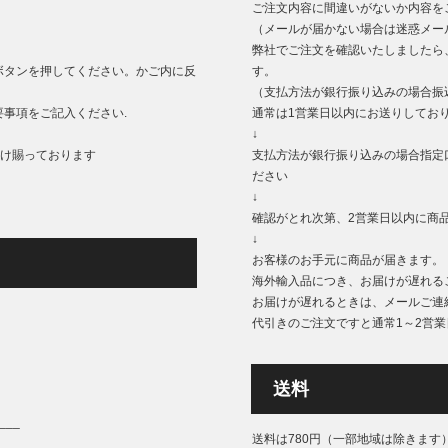
ご注文内容に間違いがないか内容を
（メールが届かない場合は迷惑メー
弊社でご注文を確認いたしましたら
ボタンを押してください。かご内に反
す。
（支払方法が銀行振り込みの場合振
事項をご記入ください.
通常は1営業日以内にお送りしてお
↓
もうけ賜っております
支払方法が銀行振り込みの場合指定
ださい
↓
確認がとれ次第、2営業日以内に商
↓
お客様のお手元に商品が届きます。
海外輸入品につき、お届けが遅れる
お届けが遅れるときは、メールご連
代引きのご注文ですと通常1～2営
送料
___
送料は780円（一部地域は除きます