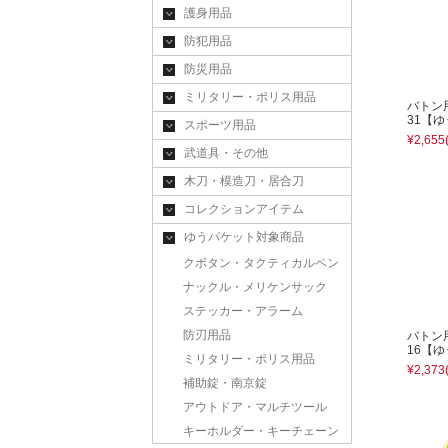
護身用品
防犯用品
防災用品
ミリタリー・ポリス用品
バトン
31【
スポーツ用品
¥2,655
武道具・その他
木刀・模造刀・居合刀
コレクションアイテム
ゆうパケット対象商品
クボタン・タクティカルペン
ナックル・メリケンサック
ステッカー・アラーム
防刃用品
バトン
16【
ミリタリー・ポリス用品
¥2,373
補助錠・南京錠
アウトドア・マルチツール
キーホルダー・キーチェーン