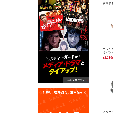
在庫切
ナック
うパケ
¥2,136
メリケ