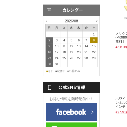
2026/08
日
月
火
水
木
金
土
メリケ
1
(PK0
2
3
4
5
6
7
8
無料】
9
10
11
12
13
14
15
¥3,818
16
17
18
19
20
21
22
23
24
25
26
27
28
29
30
31
今日
定休日
出荷のみ
■
■
■
NS情報
ホワイ
お得な情報を随時配信中！
ンホル
インチ
¥2,591