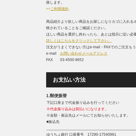
致します。
>>
ご利用規約
商品紹介より欲しい商品をお探しになりカゴに入れる
映されていることをご確認ください。
ほしい商品を選択し終わったら、あとは指示に従い必要
詳しくはこちらをクリックして下さい。
注文がうまくできない方はe-mail・FAXでのご注文
e-mail
お問い合わせメールアドレス
FAX 03-4500-9652
お支払い方法
1.郵便振替
下記口座まで代金振り込みを行ってください
※代金振り込みは前払いになります。
※金額・振込先はメールにてお知らせいたします。
■振込先
__________________________________________
ゆうちょ銀行 口座番号 17290-17540961