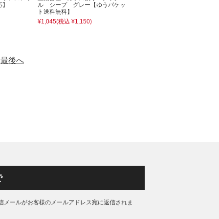
応】
ル シープ グレー【ゆうパケッ
ト送料無料】
¥1,045
(税込 ¥1,150)
最後へ
で
信メールがお客様のメールアドレス宛に返信されま