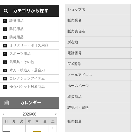
ショップ名
販売業者
護身用品
防犯用品
販売責任者
防災用品
所在地
ミリタリー・ポリス用品
電話番号
スポーツ用品
武道具・その他
FAX番号
木刀・模造刀・居合刀
メールアドレス
コレクションアイテム
ホームページ
ゆうパケット対象商品
取扱商品
許認可・資格
2026/08
日
月
火
水
木
金
土
販売数量
1