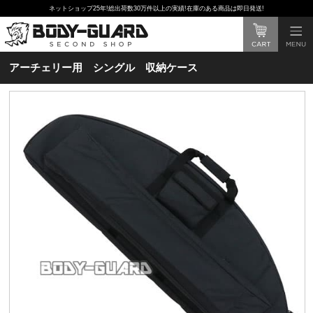
ネットショップ25年!総出荷数30万件以上の実績!在庫のある商品は即日発送!
アーチェリー用 シングル 収納ケース