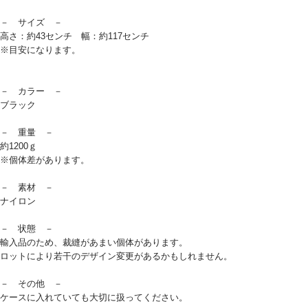
－ サイズ －
高さ：約43センチ 幅：約117センチ
※目安になります。
－ カラー －
ブラック
－ 重量 －
約1200ｇ
※個体差があります。
－ 素材 －
ナイロン
－ 状態 －
輸入品のため、裁縫があまい個体があります。
ロットにより若干のデザイン変更があるかもしれません。
－ その他 －
ケースに入れていても大切に扱ってください。