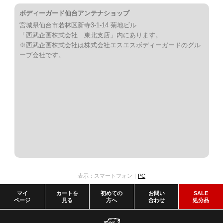
ボディーガード仙台アンテナショップ
宮城県仙台市若林区新寺3-1-14 菊地ビル
「西武企画株式会社 東北支店」内にあります。
※西武企画株式会社は株式会社エスエスボディーガードのグル
ープ会社です。
表示：スマートフォン｜
PC
マイ
カートを
初めての
お問い
SALE
ページ
見る
方へ
合わせ
処分品