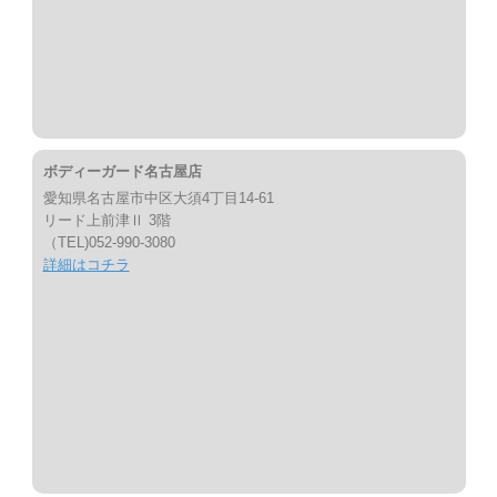
ボディーガード名古屋店
愛知県名古屋市中区大須4丁目14-61
リード上前津Ⅱ 3階
（TEL)052-990-3080
詳細はコチラ