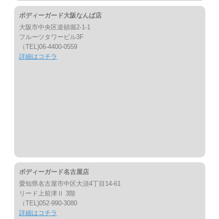
ボディーガード大阪なんば店
大阪市中央区道頓堀2-1-1
フルーツタワービル3F
（TEL)06-4400-0559
詳細はコチラ
ボディーガード名古屋店
愛知県名古屋市中区大須4丁目14-61
リード上前津Ⅱ 3階
（TEL)052-990-3080
詳細はコチラ