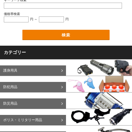
キーワード検索
価格帯検索
円 ～
円
カテゴリー
護身用具
防犯用品
防災用品
ポリス・ミリタリー用品