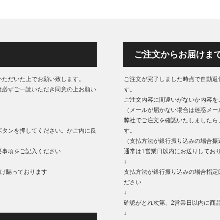
ご注文からお届けま
いただいた上でお願い致します。
ご注文が完了しました時点で自動返
は必ずご一読いただき同意の上お願い
す。
ご注文内容に間違いがないか内容を
（メールが届かない場合は迷惑メー
弊社でご注文を確認いたしましたら
ボタンを押してください。かご内に反
す。
（支払方法が銀行振り込みの場合振
事項をご記入ください.
通常は1営業日以内にお送りしてお
↓
もうけ賜っております
支払方法が銀行振り込みの場合指定
ださい
↓
確認がとれ次第、2営業日以内に商
↓