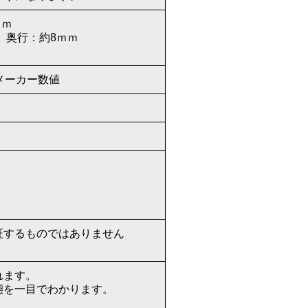
ｍｍ
 奥行：約8ｍｍ
メーカー数値
証するものではありません
れます。
態を一目でわかります。