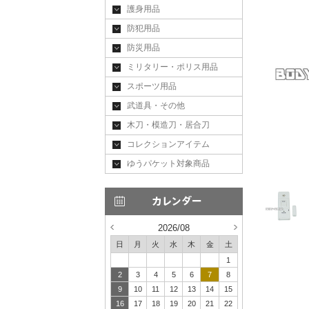
護身用品
防犯用品
防災用品
ミリタリー・ポリス用品
スポーツ用品
武道具・その他
木刀・模造刀・居合刀
コレクションアイテム
ゆうパケット対象商品
2026/08
日
月
火
水
木
金
土
1
2
3
4
5
6
7
8
9
10
11
12
13
14
15
16
17
18
19
20
21
22