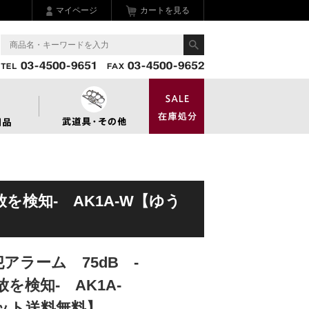
マイページ
カートを見る
放を検知- AK1A-W【ゆう
犯アラーム 75dB -
を検知- AK1A-
ット送料無料】