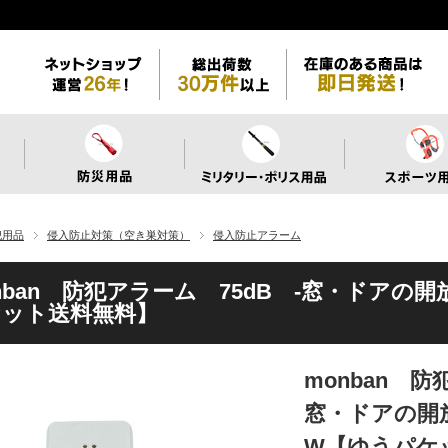
犯用品
侵入防止対策（空き巣対策）
侵入防止アラーム
nban 防犯アラーム 75dB -窓・ドアの開
ケット送料無料】
monban 防
窓・ドアの開放
W【ゆうパケ