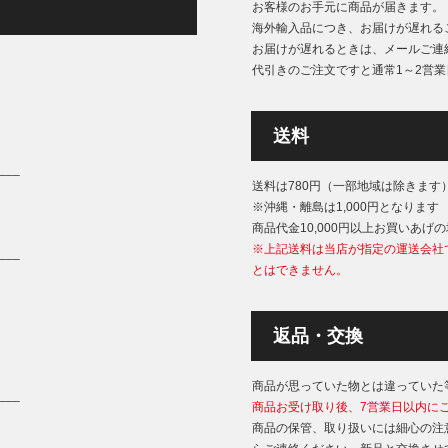
お客様のお手元に商品が届きます。
海外輸入品につき、お届けが遅れる
お届けが遅れるときは、メールご連
代引きのご注文ですと通常1～2営
送料
___
送料は780円（一部地域は除きます
※沖縄・離島は1,000円となります
商品代金10,000円以上お買いあげ
※上記送料は当店が指定の運送会社
___
とはできません。
返品・交換
商品が思っていた物とは違っていた
___
商品お受け取り後、7営業日以内に
商品の保管、取り扱いには細心の注