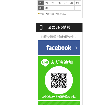
23
24
25
26
27
28
29
30
31
今日
定休日
出荷のみ
■
■
■
NS情報
お得な情報を随時配信中！