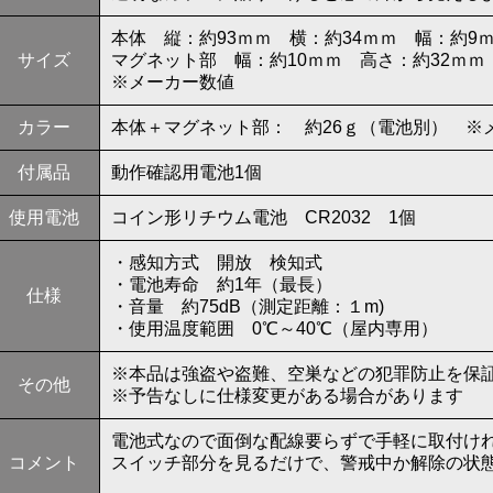
本体 縦：約93ｍｍ 横：約34ｍｍ 幅：約9
サイズ
マグネット部 幅：約10ｍｍ 高さ：約32ｍｍ
※メーカー数値
カラー
本体＋マグネット部： 約26ｇ（電池別） ※
付属品
動作確認用電池1個
使用電池
コイン形リチウム電池 CR2032 1個
・感知方式 開放 検知式
・電池寿命 約1年（最長）
仕様
・音量 約75dB（測定距離：１m)
・使用温度範囲 0℃～40℃（屋内専用）
※本品は強盗や盗難、空巣などの犯罪防止を保
その他
※予告なしに仕様変更がある場合があります
電池式なので面倒な配線要らずで手軽に取付け
コメント
スイッチ部分を見るだけで、警戒中か解除の状