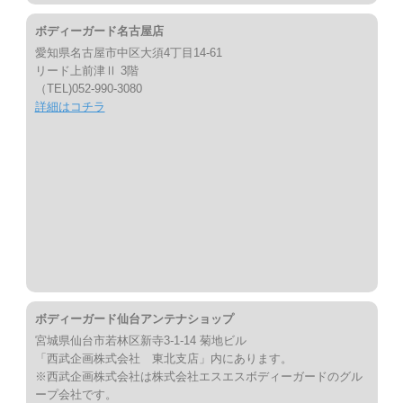
ボディーガード名古屋店
愛知県名古屋市中区大須4丁目14-61
リード上前津Ⅱ 3階
（TEL)052-990-3080
詳細はコチラ
ボディーガード仙台アンテナショップ
宮城県仙台市若林区新寺3-1-14 菊地ビル
「西武企画株式会社 東北支店」内にあります。
※西武企画株式会社は株式会社エスエスボディーガードのグル
ープ会社です。