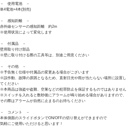
－ 使用電池 －
単4電池×4本(別売)
－ 感知距離 －
赤外線センサーの感知距離 約2m
※使用状況によって変化します
－ 付属品 －
壁用取り付け部品
※壁に取り付ける際の工具等は、別途ご用意ください
－ その他 －
※予告無く仕様や付属品の変更ある場合がございます
※誤作動、故障の原因となるため、直射日光や雨が当たらない場所に設置し
てください
※本商品は強盗や盗難、空巣などの犯罪防止を保証するものではありません
※スイッチを入れると数秒後にアラームが鳴り始める場合がありますので、
その際はアラームが自然に止まるのお待ちください
－ コメント －
本体側面のスライドボタンでON/OFFの切り替えができますので
気軽にご使用いただけると思います！