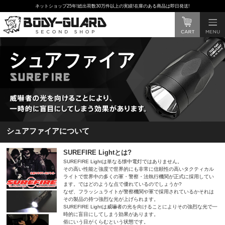
ネットショップ25年!総出荷数30万件以上の実績!在庫のある商品は即日発送!
シュアファイアについて
SUREFIRE Lightとは?
SUREFIRE Lightは単なる懐中電灯ではありません。
その高い性能と強度で世界的にも非常に信頼性の高いタクティカル
ライトで世界中の多くの軍・警察・法執行機関が正式に採用してい
ます。ではどのような点で優れているのでしょうか?
なぜ、フラッシュライトが警察機関や軍で採用されているかそれは
その製品の持つ強烈な光が上げられます。
SUREFIRE Lightは威嚇者の光を向けることによりその強烈な光で一
時的に盲目にしてしまう効果があります。
俗にいう目がくらむという状態です。