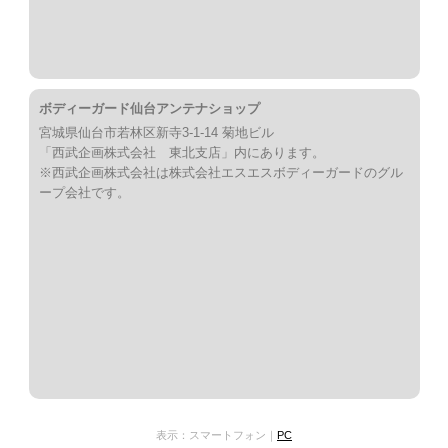
ボディーガード仙台アンテナショップ
宮城県仙台市若林区新寺3-1-14 菊地ビル
「西武企画株式会社 東北支店」内にあります。
※西武企画株式会社は株式会社エスエスボディーガードのグル
ープ会社です。
表示：スマートフォン｜
PC