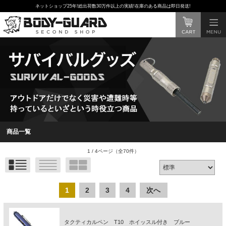
ネットショップ25年!総出荷数30万件以上の実績!在庫のある商品は即日発送!
商品一覧
1 / 4ページ
（全70件）
1
2
3
4
次へ
タクティカルペン T10 ホイッスル付き ブルー