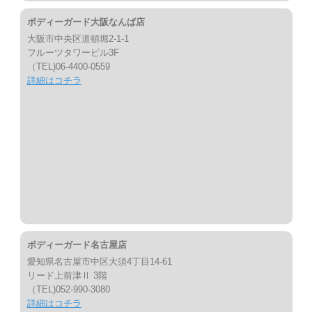
ボディーガード大阪なんば店
大阪市中央区道頓堀2-1-1
フルーツタワービル3F
（TEL)06-4400-0559
詳細はコチラ
ボディーガード名古屋店
愛知県名古屋市中区大須4丁目14-61
リード上前津Ⅱ 3階
（TEL)052-990-3080
詳細はコチラ