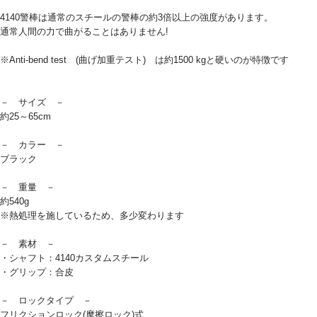
4140警棒は通常のスチールの警棒の約3倍以上の強度があります。
通常人間の力で曲がることはありません!
※Anti-bend test (曲げ加重テスト) は約1500 kgと硬いのが特徴です
－ サイズ －
約25～65cm
－ カラー －
ブラック
－ 重量 －
約540g
※熱処理を施しているため、多少変わります
－ 素材 －
・シャフト：4140カスタムスチール
・グリップ：合皮
－ ロックタイプ －
フリクションロック(摩擦ロック)式