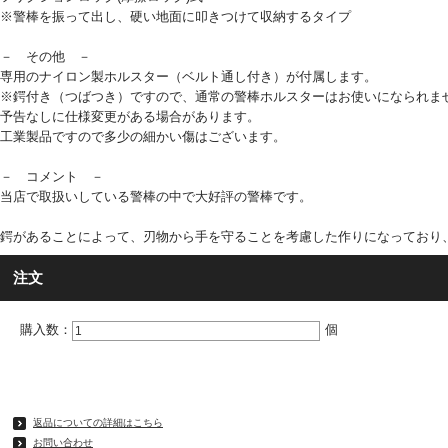
※警棒を振って出し、硬い地面に叩きつけて収納するタイプ
－ その他 －
専用のナイロン製ホルスター（ベルト通し付き）が付属します。
※鍔付き（つばつき）ですので、通常の警棒ホルスターはお使いになられま
予告なしに仕様変更がある場合があります。
工業製品ですので多少の細かい傷はございます。
－ コメント －
当店で取扱いしている警棒の中で大好評の警棒です。
鍔があることによって、刃物から手を守ることを考慮した作りになっており
注文
購入数：
個
返品についての詳細はこちら
お問い合わせ