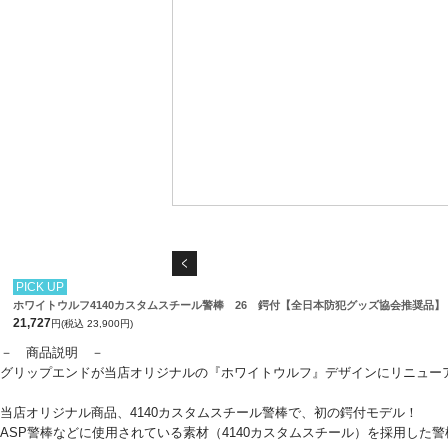
PICK UP
ホワイトウルフ4140カスタムスチール警棒 26 鍔付【全日本防犯グッズ協会推奨品】
21,727
円(税込 23,900円)
－ 商品説明 －
グリップエンドが当店オリジナルの『ホワイトウルフ』デザインにリニュー
当店オリジナル商品、4140カスタムスチール警棒で、初の鍔付モデル！
ASP警棒などに使用されている素材（4140カスタムスチール）を採用した