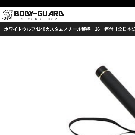
ホワイトウルフ4140カスタムスチール警棒 26 鍔付【全日本