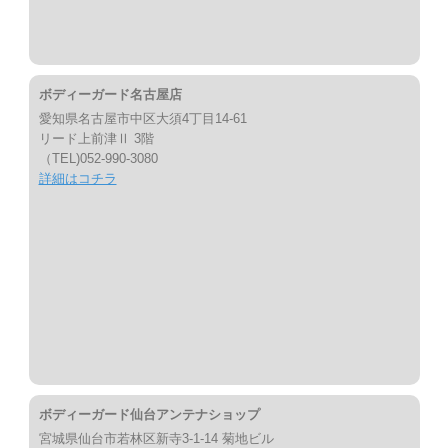
ボディーガード名古屋店
愛知県名古屋市中区大須4丁目14-61
リード上前津Ⅱ 3階
（TEL)052-990-3080
詳細はコチラ
ボディーガード仙台アンテナショップ
宮城県仙台市若林区新寺3-1-14 菊地ビル