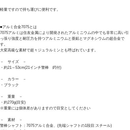
軽量ですので持ち運びに便利です。
■アルミ合金7075とは
7075アルミは住友金属により開発されたアルミニウムの中でも非常に高い引
っ張り強度と耐圧力を持つアルミニウムと亜鉛とマグネシウムの超合金で
す。
大変高級な素材で超々ジュラルミンとも呼ばれています。
－ サイズ －
・約21～53cm(21インチ警棒 鍔付)
－ カラー －
・ブラック
－ 重量 －
・約270g(目安)
※重量には個体差がありますので目安としてください
－ 素材 －
警棒シャフト：7075アルミ合金、(先端シャフトの1段目:スチール)