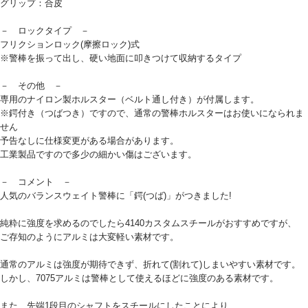
グリップ：合皮
－ ロックタイプ －
フリクションロック(摩擦ロック)式
※警棒を振って出し、硬い地面に叩きつけて収納するタイプ
－ その他 －
専用のナイロン製ホルスター（ベルト通し付き）が付属します。
※鍔付き（つばつき）ですので、通常の警棒ホルスターはお使いになられま
せん
予告なしに仕様変更がある場合があります。
工業製品ですので多少の細かい傷はございます。
－ コメント －
人気のバランスウェイト警棒に「鍔(つば)」がつきました!
純粋に強度を求めるのでしたら4140カスタムスチールがおすすめですが、
ご存知のようにアルミは大変軽い素材です。
通常のアルミは強度が期待できず、折れて(割れて)しまいやすい素材です。
しかし、7075アルミは警棒として使えるほどに強度のある素材です。
また、先端1段目のシャフトをスチールにしたことにより