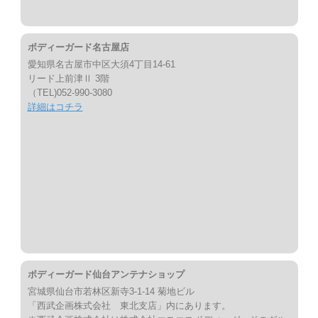
ボディーガード名古屋店
愛知県名古屋市中区大須4丁目14-61
リード上前津Ⅱ 3階
（TEL)052-990-3080
詳細はコチラ
ボディーガード仙台アンテナショップ
宮城県仙台市若林区新寺3-1-14 菊地ビル
「西武企画株式会社 東北支店」内にあります。