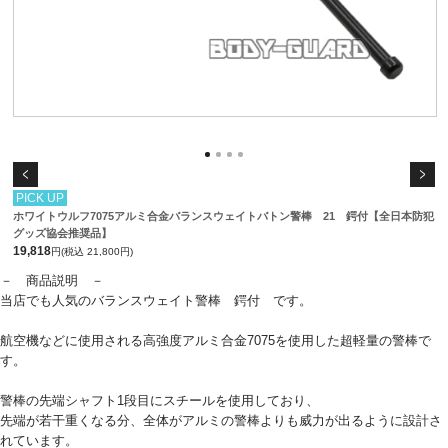
PICK UP
ホワイトウルフ7075アルミ合金バランスウェイトバトン警棒 21 鍔付【全日本防犯
グッズ協会推奨品】
19,818
円(税込 21,800円)
－ 商品説明 －
当店でも人気のバランスウェイト警棒 鍔付 です。
航空機などに使用される高強度アルミ合金7075を使用した超軽量の警棒で
す。
警棒の先端シャフト1段目にスチールを使用しており、
先端が若干重くなる分、全体がアルミの警棒よりも威力が出るように設計さ
れています。