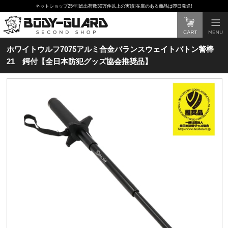
ネットショップ25年!総出荷数30万件以上の実績!在庫のある商品は即日発送!
ホワイトウルフ7075アルミ合金バランスウェイトバトン警棒
21 鍔付【全日本防犯グッズ協会推奨品】