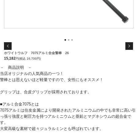
ホワイトウルフ 7075アルミ合金警棒 26
15,182
円(税込 16,700円)
－ 商品説明 －
当店オリジナルの人気商品の一つ！
警棒とは思えないほど軽量ですので、女性にもオススメ！
グリップは、合皮グリップが採用されております。
■アルミ合金7075とは
7075アルミは住友金属により開発されたアルミニウムの中でも非常に高い引
っ張り強度と耐圧力を持つアルミニウムと亜鉛とマグネシウムの超合金で
す。
大変高級な素材で超々ジュラルミンとも呼ばれています。