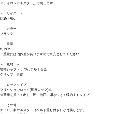
※ナイロンホルスターが付属します
－ サイズ －
約25～65cm
－ カラー －
ブラック
－ 重量 －
約199g
※重量には個体差がありますので目安としてください
－ 素材 －
警棒シャフト：7075アルミ合金
グリップ：合皮
－ ロックタイプ －
フリクションロック(摩擦ロック)式
※警棒を振って出し、硬い地面に叩きつけて収納するタイプ
－ その他 －
ナイロン製ホルスター（ベルト通し付き）が付属します。