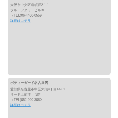
大阪市中央区道頓堀2-1-1
フルーツタワービル3F
（TEL)06-4400-0559
詳細はコチラ
ボディーガード名古屋店
愛知県名古屋市中区大須4丁目14-61
リード上前津Ⅱ 3階
（TEL)052-990-3080
詳細はコチラ