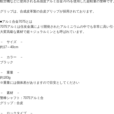
航空機などに使用される高強度アルミ合金7075を使用した超軽量の警棒です
グリップは、合成皮革製の合皮グリップが採用されております。
■アルミ合金7075とは
7075アルミは住友金属により開発されたアルミニウムの中でも非常に高い
大変高級な素材で超々ジュラルミンとも呼ばれています。
－ サイズ －
約17～40cm
－ カラー －
ブラック
－ 重量 －
約183g
※重量には個体差がありますので目安としてください
－ 素材 －
警棒シャフト：7075アルミ合
グリップ：合皮
－ ロックタイプ －