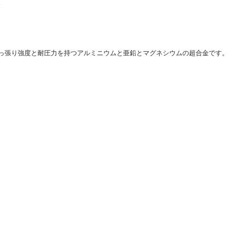
。
引っ張り強度と耐圧力を持つアルミニウムと亜鉛とマグネシウムの超合金です