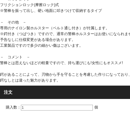
フリクションロック(摩擦ロック)式
※警棒を振って出し、硬い地面に叩きつけて収納するタイプ
－ その他 －
専用のナイロン製ホルスター（ベルト通し付き）が付属します。
※鍔付き（つばつき）ですので、通常の警棒ホルスターはお使いになられま
予告なしに仕様変更がある場合があります。
工業製品ですので多少の細かい傷はございます。
－ コメント －
警棒とは思えないほどの軽量ですので、持ち運びにも!女性にもオススメ!
鍔があることによって、刃物から手を守ることを考慮した作りになっており
鍔なしとは違った魅力があります。
注文
購入数：
個