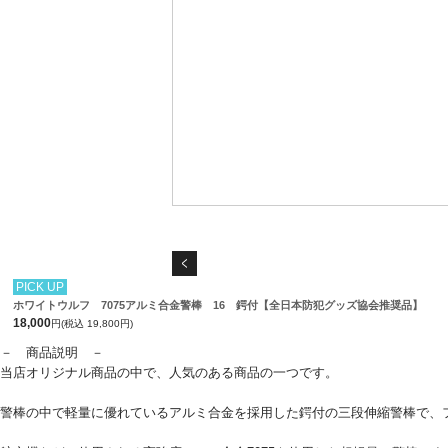
PICK UP
ホワイトウルフ 7075アルミ合金警棒 16 鍔付【全日本防犯グッズ協会推奨品】
18,000
円(税込 19,800円)
－ 商品説明 －
当店オリジナル商品の中で、人気のある商品の一つです。
警棒の中で軽量に優れているアルミ合金を採用した鍔付の三段伸縮警棒で、フ