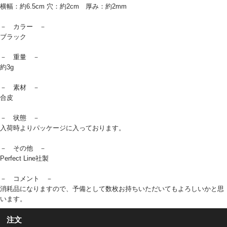
横幅：約6.5cm 穴：約2cm 厚み：約2mm
－ カラー －
ブラック
－ 重量 －
約3g
－ 素材 －
合皮
－ 状態 －
入荷時よりパッケージに入っております。
－ その他 －
Perfect Line社製
－ コメント －
消耗品になりますので、予備として数枚お持ちいただいてもよろしいかと思
います。
注文