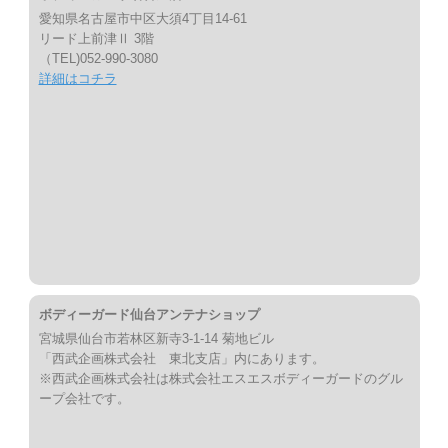
愛知県名古屋市中区大須4丁目14-61
リード上前津Ⅱ 3階
（TEL)052-990-3080
詳細はコチラ
ボディーガード仙台アンテナショップ
宮城県仙台市若林区新寺3-1-14 菊地ビル
「西武企画株式会社 東北支店」内にあります。
※西武企画株式会社は株式会社エスエスボディーガードのグル
ープ会社です。