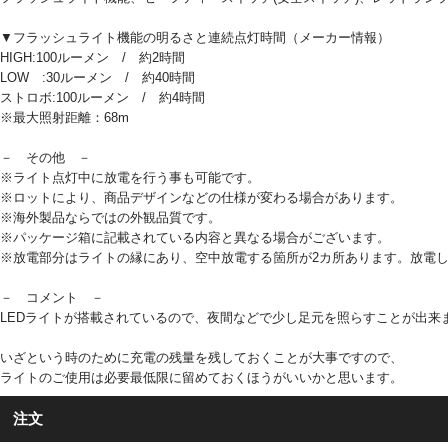
▼フラッシュライト機能の明るさと連続点灯時間（メーカー情報）
HIGH:100ルーメン / 約2時間
LOW :30ルーメン / 約40時間
ストロボ:100ルーメン / 約4時間
※最大照射距離：68m
－ その他 －
※ライト点灯中に放電を行う事も可能です。
※ロットにより、商品デザインなどの仕様が変わる場合があります。
※海外製品ならではの外観品質です。
※パッケージ箱に記載されている内容と異なる場合がございます。
※放電部分はライトの縁にあり、空中放電する箇所が2カ所あります。放電
－ コメント －
LEDライトが搭載されているので、夜間などで少し足元を照らすことが出来
いざという時のために充電の残量を残しておくことが大事ですので、
ライトのご使用は必要最低限に留めておくほうがいいかと思います。
注文