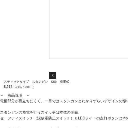
スティックタイプ スタンガン K59 充電式
5,273
円(税込 5,800円)
－ 商品説明 －
電極部分が目立ちにくく、一目ではスタンガンとわかりずらいデザインの懐
スタンガンの放電を行うスイッチは本体の側面、
セーフティスイッチ（誤放電防止スイッチ）とLEDライトの点灯ボタンは本