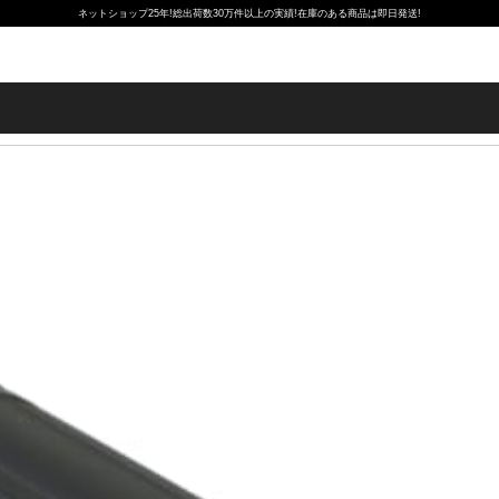
ネットショップ25年!総出荷数30万件以上の実績!在庫のある商品は即日発送!