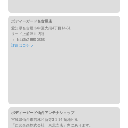
ボディーガード名古屋店
愛知県名古屋市中区大須4丁目14-61
リード上前津Ⅱ 3階
（TEL)052-990-3080
詳細はコチラ
ボディーガード仙台アンテナショップ
宮城県仙台市若林区新寺3-1-14 菊地ビル
「西武企画株式会社 東北支店」内にあります。