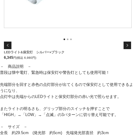
LEDライト&保安灯 シルバー×ブラック
6,345
円(税込 6,980円)
－ 商品説明 －
普段は懐中電灯、緊急時は保安灯や警告灯としても使用可能！
先端部分を回すと赤色の点灯部分が出てくるので保安灯として使用できるよ
うになり、
点灯中は先端からのLEDライトと保安灯部分の赤い光で照らせます。
またライトの明るさも、グリップ部分のスイッチを押すことで
「HIGH」→「LOW」→「点滅」の3パターンに切り替え可能です。
－ サイズ －
全長 約29.5cm (発光部 約5cm) 先端発光部直径 約3cm