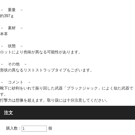
－ 重量 －
約397ｇ
－ 素材 －
本革
－ 状態 －
ロットにより色味が異なる可能性があります。
－ その他 －
形状の異なるリストストラップタイプもございます。
－ コメント －
靴下に砂利をいれて振り回した武器「ブラックジャック」によく似た武器で
す。
打撃力は想像を超えます。取り扱には十分注意してください。
注文
購入数：
個