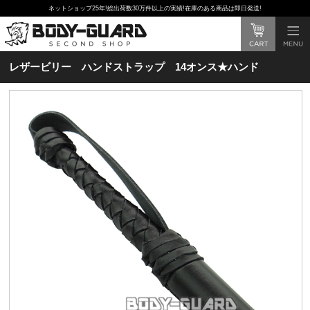
ネットショップ25年!総出荷数30万件以上の実績!在庫のある商品は即日発送!
レザービリー ハンドストラップ 14オンス★ハンド