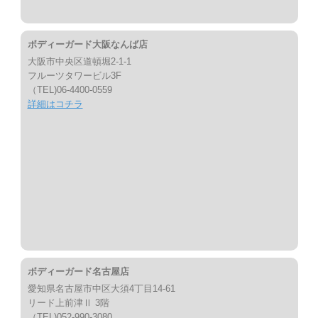
ボディーガード大阪なんば店
大阪市中央区道頓堀2-1-1
フルーツタワービル3F
（TEL)06-4400-0559
詳細はコチラ
ボディーガード名古屋店
愛知県名古屋市中区大須4丁目14-61
リード上前津Ⅱ 3階
（TEL)052-990-3080