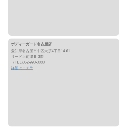
ボディーガード名古屋店
愛知県名古屋市中区大須4丁目14-61
リード上前津Ⅱ 3階
（TEL)052-990-3080
詳細はコチラ