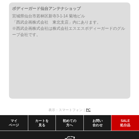
ボディーガード仙台アンテナショップ
宮城県仙台市若林区新寺3-1-14 菊地ビル
「西武企画株式会社 東北支店」内にあります。
※西武企画株式会社は株式会社エスエスボディーガードのグル
ープ会社です。
表示：スマートフォン｜
PC
マイ
カートを
初めての
お問い
SALE
ページ
見る
方へ
合わせ
処分品