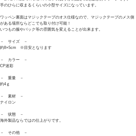
手のひらに収まるくらいの小型サイズになっています。
ワッペン裏面はマジックテープのオス仕様なので、マジックテープのメス側
がある場所ならどこでも取り付け可能！
いつもの服やバック等の雰囲気を変えることが出来ます。
－ サイズ －
約8×5cm ※目安となります
－ カラー －
CP迷彩
－ 重量 －
約4ｇ
－ 素材 －
ナイロン
－ 状態 －
海外製品ならではの仕上がりです。
－ その他 －