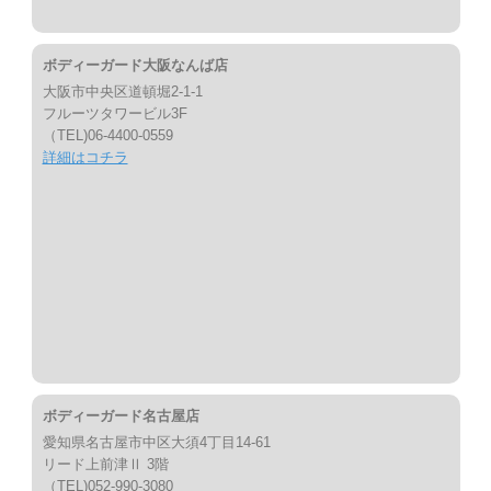
ボディーガード大阪なんば店
大阪市中央区道頓堀2-1-1
フルーツタワービル3F
（TEL)06-4400-0559
詳細はコチラ
ボディーガード名古屋店
愛知県名古屋市中区大須4丁目14-61
リード上前津Ⅱ 3階
（TEL)052-990-3080