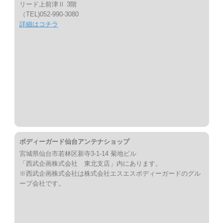
リード上前津Ⅱ 3階
（TEL)052-990-3080
詳細はコチラ
ボディーガード仙台アンテナショップ
宮城県仙台市若林区新寺3-1-14 菊地ビル
「西武企画株式会社 東北支店」内にあります。
※西武企画株式会社は株式会社エスエスボディーガードのグル
ープ会社です。