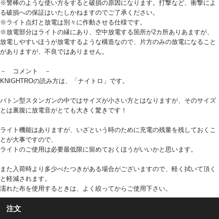
※警棒のような使い方をすると破損の原因になります。打撃など、衝撃によ
る破損への保証はいたしかねますのでご了承ください。
※ライト点灯と放電は別々に作動させる仕様です。
※放電部分はライトの縁にあり、空中放電する箇所が2カ所ありあますが、
放電しやすいほうが放電するような構造なので、片方のみの放電になること
がありますが、不良ではありません。
－ コメント －
KNIGHTROの読み方は、「ナイトロ」です。
バトン型スタンガンの中ではサイズが小さい方とはなりますが、そのサイズ
とは裏腹に放電音がとても大きく驚きです！
ライト機能はありますが、いざという時のために充電の残量を残しておくこ
とが大事ですので、
ライトのご使用は必要最低限に留めておくほうがいいかと思います。
また入荷時より多少べたつきがある場合がございますので、軽く拭いて頂く
と軽減されます。
濡れた布を使用するときは、よく絞ってからご使用下さい。
注文