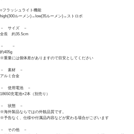
○フラッシュライト機能
high(300ルーメン)→low(35ルーメン)→ストロボ
－ サイズ －
全長 約35.5cm
－ －
約405g
※重量には個体差がありますので目安としてください
－ 素材 －
アルミ合金
－ 使用電池 －
18650充電池×2本（別売り）
－ 状態 －
※海外製品ならではの外観品質です。
※予告なく、仕様や付属品内容などが変わる場合がございます
－ その他 －