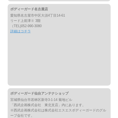
ボディーガード名古屋店
愛知県名古屋市中区大須4丁目14-61
リード上前津Ⅱ 3階
（TEL)052-990-3080
詳細はコチラ
ボディーガード仙台アンテナショップ
宮城県仙台市若林区新寺3-1-14 菊地ビル
「西武企画株式会社 東北支店」内にあります。
※西武企画株式会社は株式会社エスエスボディーガードのグル
ープ会社です。