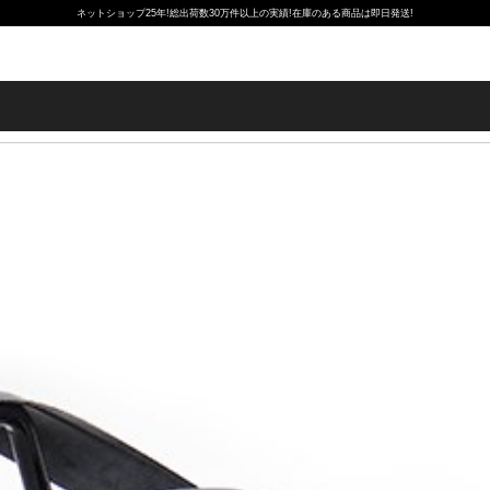
ネットショップ25年!総出荷数30万件以上の実績!在庫のある商品は即日発送!