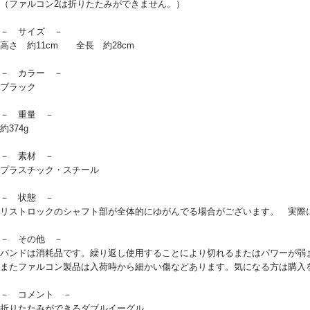
（ファルコン2は折りたたみができません。）
－ サイズ －
高さ 約11cm 全長 約28cm
－ カラー －
ブラック
－ 重量 －
約374g
－ 素材 －
プラスチック・スチール
－ 状態 －
リストロックのシャフト部が全体的にゆがんでる場合がございます。 実際
－ その他 －
バンドは消耗品です。繰り返し使用することにより切れるまたはパワーが弱
またファルコン製品は入荷時から細かい傷などあります。気になる方は購入
－ コメント －
折りたたみができるダブルイーグル。