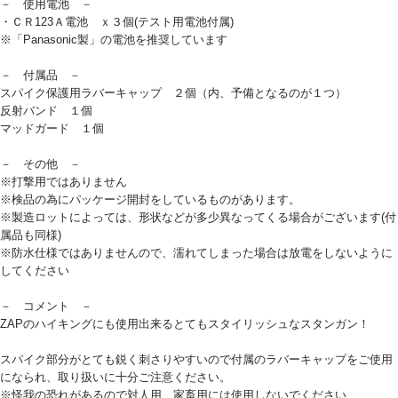
－ 使用電池 －
・ＣＲ123Ａ電池 ｘ３個(テスト用電池付属)
※「Panasonic製」の電池を推奨しています
－ 付属品 －
スパイク保護用ラバーキャップ ２個（内、予備となるのが１つ）
反射バンド １個
マッドガード １個
－ その他 －
※打撃用ではありません
※検品の為にパッケージ開封をしているものがあります。
※製造ロットによっては、形状などが多少異なってくる場合がございます(付
属品も同様)
※防水仕様ではありませんので、濡れてしまった場合は放電をしないように
してください
－ コメント －
ZAPのハイキングにも使用出来るとてもスタイリッシュなスタンガン！
スパイク部分がとても鋭く刺さりやすいので付属のラバーキャップをご使用
になられ、取り扱いに十分ご注意ください。
※怪我の恐れがあるので対人用、家畜用には使用しないでください