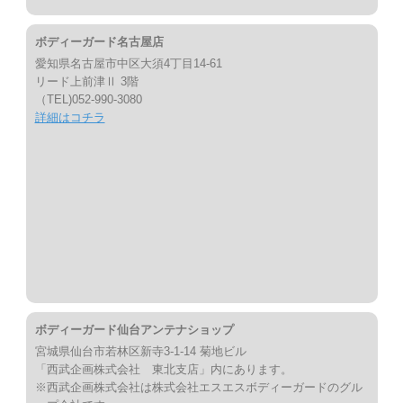
ボディーガード名古屋店
愛知県名古屋市中区大須4丁目14-61
リード上前津Ⅱ 3階
（TEL)052-990-3080
詳細はコチラ
ボディーガード仙台アンテナショップ
宮城県仙台市若林区新寺3-1-14 菊地ビル
「西武企画株式会社 東北支店」内にあります。
※西武企画株式会社は株式会社エスエスボディーガードのグル