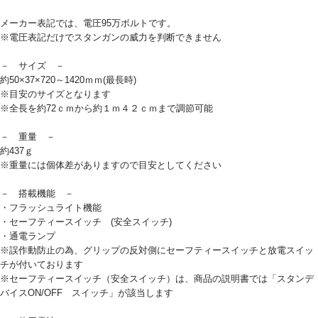
メーカー表記では、電圧95万ボルトです。
※電圧表記だけでスタンガンの威力を判断できません
－ サイズ －
約50×37×720～1420ｍｍ(最長時)
※目安のサイズとなります
※全長を約72ｃｍから約１ｍ４２ｃｍまで調節可能
－ 重量 －
約437ｇ
※重量には個体差がありますので目安としてください
－ 搭載機能 －
・フラッシュライト機能
・セーフティースイッチ (安全スイッチ)
・通電ランプ
※誤作動防止の為、グリップの反対側にセーフティースイッチと放電スイッ
チが付いております
※セーフティースイッチ（安全スイッチ）は、商品の説明書では「スタンデ
バイスON/OFF スイッチ」が該当します