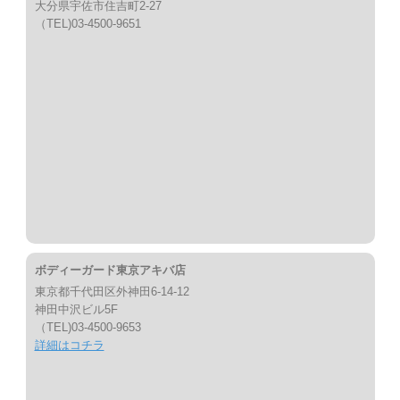
大分県宇佐市住吉町2-27
（TEL)03-4500-9651
ボディーガード東京アキバ店
東京都千代田区外神田6-14-12
神田中沢ビル5F
（TEL)03-4500-9653
詳細はコチラ