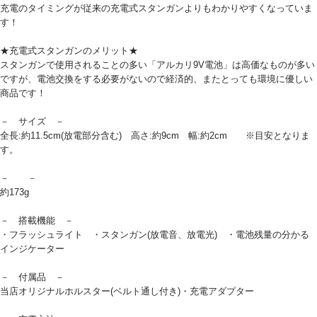
充電のタイミングが従来の充電式スタンガンよりもわかりやすくなっていま
す！
★充電式スタンガンのメリット★
スタンガンで使用されることの多い「アルカリ9V電池」は高価なものが多い
ですが、電池交換をする必要がないので経済的、またとっても環境に優しい
商品です！
－ サイズ －
全長:約11.5cm(放電部分含む) 高さ:約9cm 幅:約2cm ※目安となりま
す。
－ －
約173g
－ 搭載機能 －
・フラッシュライト ・スタンガン(放電音、放電光) ・電池残量の分かる
インジケーター
－ 付属品 －
当店オリジナルホルスター(ベルト通し付き)・充電アダプター