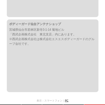
ボディーガード仙台アンテナショップ
宮城県仙台市若林区新寺3-1-14 菊地ビル
「西武企画株式会社 東北支店」内にあります。
※西武企画株式会社は株式会社エスエスボディーガードのグル
ープ会社です。
表示：スマートフォン｜
PC