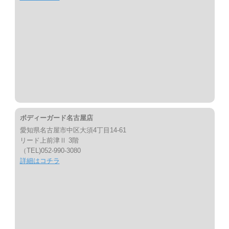
ボディーガード名古屋店
愛知県名古屋市中区大須4丁目14-61
リード上前津Ⅱ 3階
（TEL)052-990-3080
詳細はコチラ