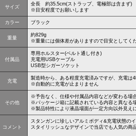
全長 約35.5cm(ストラップ、電極部は含まず)
サイズ
※目安程度でお願いします
カラー
ブラック
約829g
重量
※重量には個体差がありますので目安としてく
専用ホルスター(ベルト通し付き)
付属品
充電用USBケーブル
USB型シガーソケット
製造時から、ある程度充電済みですが、充電は
充電
※自動的に充電が止まりません
※予告なく、仕様や付属品内容などが変わる場
その他
※パッケージ箱に記載されている内容と異なる
※製品特性により液晶場面が一定方向以外見え
スタンガンに珍しいアルミボディ&充電状態の
コメント
スタイリッシュなデザインで当店でも人気の商