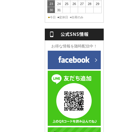
23
24
25
26
27
28
29
30
31
今日
定休日
出荷のみ
■
■
■
NS情報
お得な情報を随時配信中！