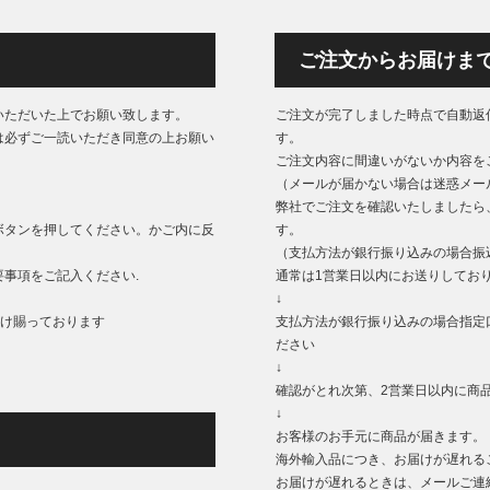
ご注文からお届けま
いただいた上でお願い致します。
ご注文が完了しました時点で自動返
は必ずご一読いただき同意の上お願い
す。
ご注文内容に間違いがないか内容を
（メールが届かない場合は迷惑メー
弊社でご注文を確認いたしましたら
ボタンを押してください。かご内に反
す。
（支払方法が銀行振り込みの場合振
事項をご記入ください.
通常は1営業日以内にお送りしてお
↓
もうけ賜っております
支払方法が銀行振り込みの場合指定
ださい
↓
確認がとれ次第、2営業日以内に商
↓
お客様のお手元に商品が届きます。
海外輸入品につき、お届けが遅れる
お届けが遅れるときは、メールご連