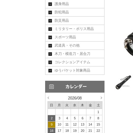
護身用品
防犯用品
防災用品
ミリタリー・ポリス用品
スポーツ用品
武道具・その他
木刀・模造刀・居合刀
コレクションアイテム
ゆうパケット対象商品
2026/08
日
月
火
水
木
金
土
1
2
3
4
5
6
7
8
9
10
11
12
13
14
15
16
17
18
19
20
21
22