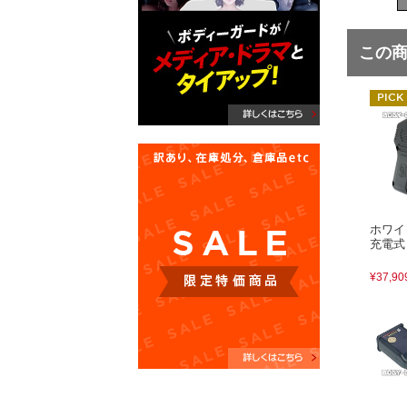
この
ホワイ
充電式
¥37,90