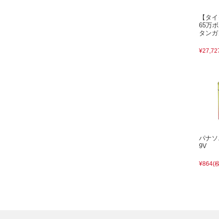
【タ
65万
タンガ
¥27,72
パナ
9V
¥864
(