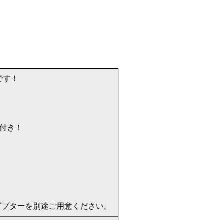
です！
能付き！
アダプターを別途ご用意ください。