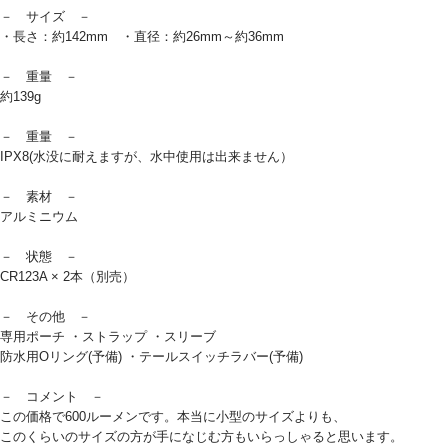
－ サイズ －
・長さ：約142mm ・直径：約26mm～約36mm
－ 重量 －
約139g
－ 重量 －
IPX8(水没に耐えますが、水中使用は出来ません）
－ 素材 －
アルミニウム
－ 状態 －
CR123A × 2本（別売）
－ その他 －
専用ポーチ ・ストラップ ・スリーブ
防水用Oリング(予備) ・テールスイッチラバー(予備)
－ コメント －
この価格で600ルーメンです。本当に小型のサイズよりも、
このくらいのサイズの方が手になじむ方もいらっしゃると思います。