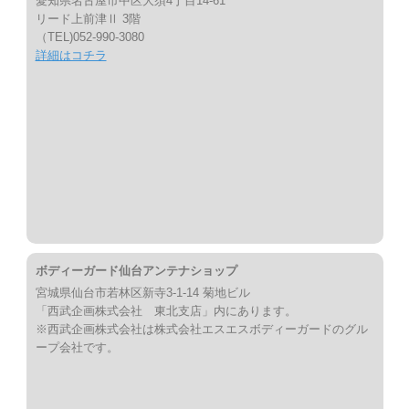
愛知県名古屋市中区大須4丁目14-61
リード上前津Ⅱ 3階
（TEL)052-990-3080
詳細はコチラ
ボディーガード仙台アンテナショップ
宮城県仙台市若林区新寺3-1-14 菊地ビル
「西武企画株式会社 東北支店」内にあります。
※西武企画株式会社は株式会社エスエスボディーガードのグル
ープ会社です。