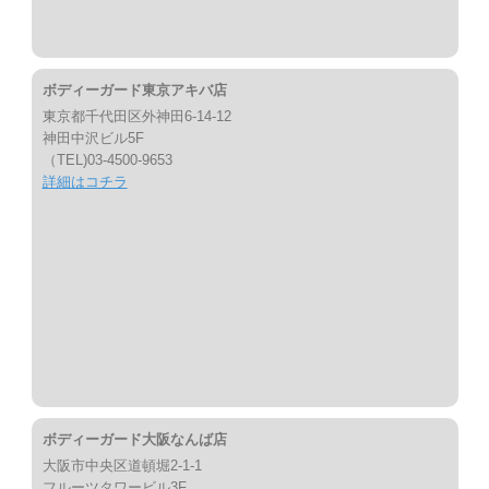
ボディーガード東京アキバ店
東京都千代田区外神田6-14-12
神田中沢ビル5F
（TEL)03-4500-9653
詳細はコチラ
ボディーガード大阪なんば店
大阪市中央区道頓堀2-1-1
フルーツタワービル3F