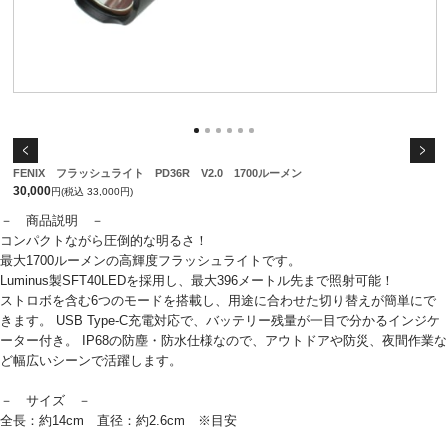
FENIX フラッシュライト PD36R V2.0 1700ルーメン
30,000
円(税込 33,000円)
－ 商品説明 －
コンパクトながら圧倒的な明るさ！
最大1700ルーメンの高輝度フラッシュライトです。
Luminus製SFT40LEDを採用し、最大396メートル先まで照射可能！
ストロボを含む6つのモードを搭載し、用途に合わせた切り替えが簡単にで
きます。 USB Type-C充電対応で、バッテリー残量が一目で分かるインジケ
ーター付き。 IP68の防塵・防水仕様なので、アウトドアや防災、夜間作業な
ど幅広いシーンで活躍します。
－ サイズ －
全長：約14cm 直径：約2.6cm ※目安