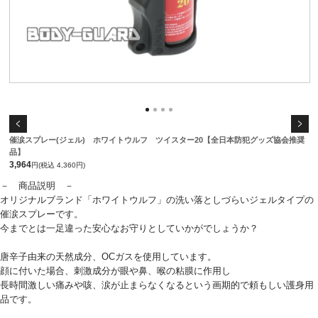
催涙スプレー(ジェル) ホワイトウルフ ツイスター20【全日本防犯グッズ協会推奨
品】
3,964
円(税込 4,360円)
－ 商品説明 －
オリジナルブランド「ホワイトウルフ」の洗い落としづらいジェルタイプの
催涙スプレーです。
今までとは一足違った安心なお守りとしていかがでしょうか？
唐辛子由来の天然成分、OCガスを使用しています。
顔に付いた場合、刺激成分が眼や鼻、喉の粘膜に作用し
長時間激しい痛みや咳、涙が止まらなくなるという画期的で頼もしい護身用
品です。