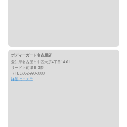
ボディーガード名古屋店
愛知県名古屋市中区大須4丁目14-61
リード上前津Ⅱ 3階
（TEL)052-990-3080
詳細はコチラ