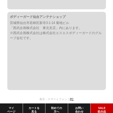
ボディーガード仙台アンテナショップ
宮城県仙台市若林区新寺3-1-14 菊地ビル
「西武企画株式会社 東北支店」内にあります。
※西武企画株式会社は株式会社エスエスボディーガードのグル
ープ会社です。
表示：スマートフォン｜
PC
マイ
カートを
初めての
お問い
SALE
ページ
見る
方へ
合わせ
処分品