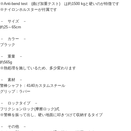
※Anti-bend test (曲げ加重テスト) は約1500 kgと硬いのが特徴です
※ナイロンホルスターが付属です
－ サイズ －
約25～65cm
－ カラー －
ブラック
－ 重量 －
約565g
※熱処理を施しているため、多少変わります
－ 素材 －
警棒シャフト：4140カスタムスチール
グリップ：ラバー
－ ロックタイプ －
フリクションロック(摩擦ロック)式
※警棒を振って出し、硬い地面に叩きつけて収納するタイプ
－ その他 －