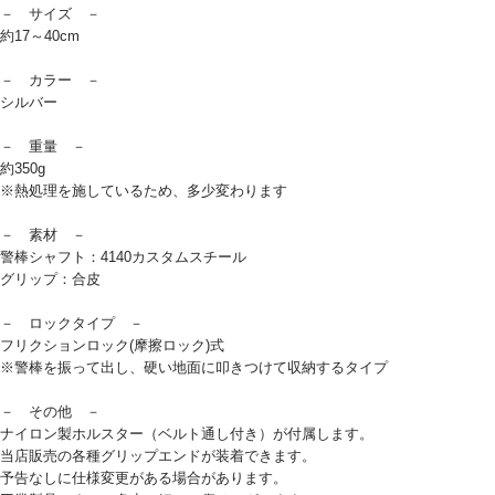
－ サイズ －
約17～40cm
－ カラー －
シルバー
－ 重量 －
約350g
※熱処理を施しているため、多少変わります
－ 素材 －
警棒シャフト：4140カスタムスチール
グリップ：合皮
－ ロックタイプ －
フリクションロック(摩擦ロック)式
※警棒を振って出し、硬い地面に叩きつけて収納するタイプ
－ その他 －
ナイロン製ホルスター（ベルト通し付き）が付属します。
当店販売の各種グリップエンドが装着できます。
予告なしに仕様変更がある場合があります。