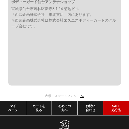
ボディーガード仙台アンテナショップ
宮城県仙台市若林区新寺3-1-14 菊地ビル
「西武企画株式会社 東北支店」内にあります。
※西武企画株式会社は株式会社エスエスボディーガードのグル
ープ会社です。
表示：スマートフォン｜
PC
マイ
カートを
初めての
お問い
SALE
ページ
見る
方へ
合わせ
処分品