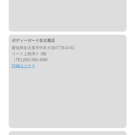
ボディーガード名古屋店
愛知県名古屋市中区大須4丁目14-61
リード上前津Ⅱ 3階
（TEL)052-990-3080
詳細はコチラ