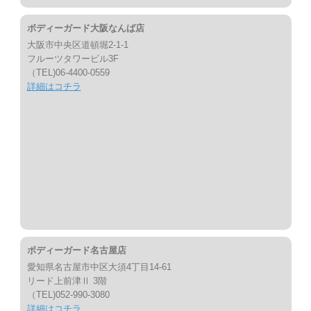
ボディーガード大阪なんば店
大阪市中央区道頓堀2-1-1
フルーツタワービル3F
（TEL)06-4400-0559
詳細はコチラ
ボディーガード名古屋店
愛知県名古屋市中区大須4丁目14-61
リード上前津Ⅱ 3階
（TEL)052-990-3080
詳細はコチラ