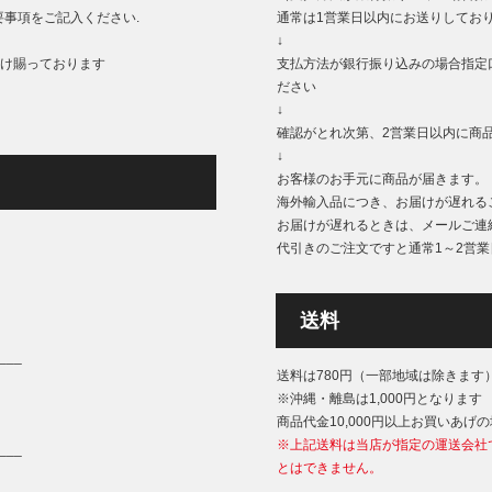
事項をご記入ください.
通常は1営業日以内にお送りしてお
↓
もうけ賜っております
支払方法が銀行振り込みの場合指定
ださい
↓
確認がとれ次第、2営業日以内に商
↓
お客様のお手元に商品が届きます。
海外輸入品につき、お届けが遅れる
お届けが遅れるときは、メールご連
代引きのご注文ですと通常1～2営
送料
___
送料は780円（一部地域は除きます
※沖縄・離島は1,000円となります
商品代金10,000円以上お買いあげ
※上記送料は当店が指定の運送会社
___
とはできません。