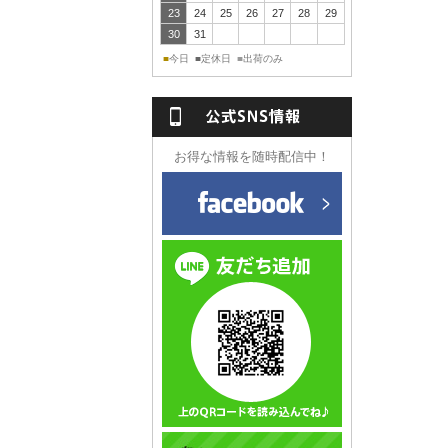
23
24
25
26
27
28
29
30
31
今日
定休日
出荷のみ
■
■
■
NS情報
お得な情報を随時配信中！