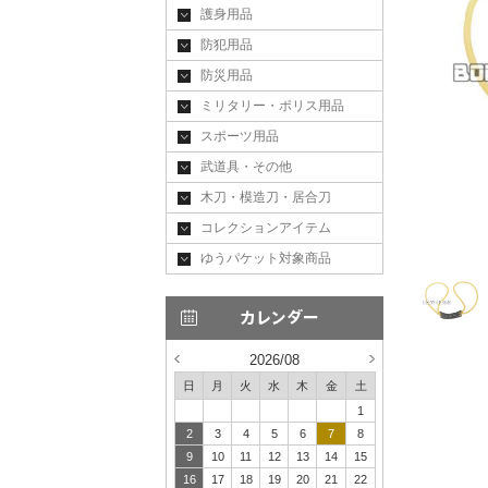
護身用品
防犯用品
防災用品
ミリタリー・ポリス用品
スポーツ用品
武道具・その他
木刀・模造刀・居合刀
コレクションアイテム
ゆうパケット対象商品
2026/08
日
月
火
水
木
金
土
1
2
3
4
5
6
7
8
9
10
11
12
13
14
15
16
17
18
19
20
21
22