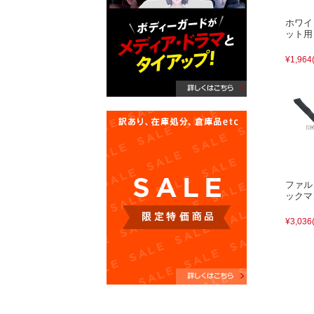
ホワイ
ット用
¥1,964
ファル
ックマ
¥3,036