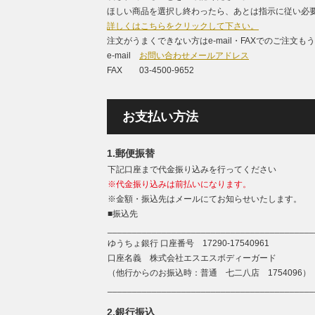
ほしい商品を選択し終わったら、あとは指示に従い必要
詳しくはこちらをクリックして下さい。
注文がうまくできない方はe-mail・FAXでのご注文
e-mail
お問い合わせメールアドレス
FAX 03-4500-9652
お支払い方法
1.郵便振替
下記口座まで代金振り込みを行ってください
※代金振り込みは前払いになります。
※金額・振込先はメールにてお知らせいたします。
■振込先
__________________________________________
ゆうちょ銀行 口座番号 17290-17540961
口座名義 株式会社エスエスボディーガード
（他行からのお振込時：普通 七二八店 1754096）
__________________________________________
2.銀行振込