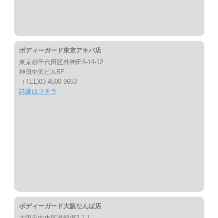
ボディーガード東京アキバ店
東京都千代田区外神田6-14-12
神田中沢ビル5F
（TEL)03-4500-9653
詳細はコチラ
ボディーガード大阪なんば店
大阪市中央区道頓堀2-1-1