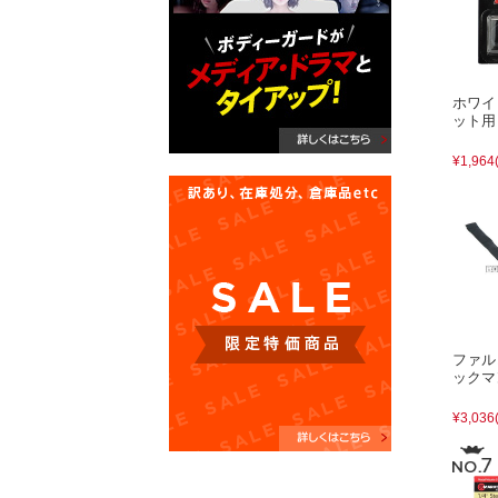
ホワイ
ット用
¥1,964
ファル
ックマ
¥3,036