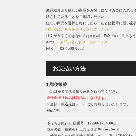
商品紹介より欲しい商品をお探しになりカゴに入れる
映されていることをご確認ください。
ほしい商品を選択し終わったら、あとは指示に従い必要
詳しくはこちらをクリックして下さい。
注文がうまくできない方はe-mail・FAXでのご注文
e-mail
お問い合わせメールアドレス
FAX 03-4500-9652
お支払い方法
1.郵便振替
下記口座まで代金振り込みを行ってください
※代金振り込みは前払いになります。
※金額・振込先はメールにてお知らせいたします。
■振込先
__________________________________________
ゆうちょ銀行 口座番号 17290-17540961
口座名義 株式会社エスエスボディーガード