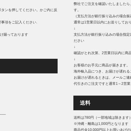
弊社でご注文を確認いたしましたら
ボタンを押してください。かご内に反
す。
（支払方法が銀行振り込みの場合振
事項をご記入ください.
通常は1営業日以内にお送りしてお
↓
もうけ賜っております
支払方法が銀行振り込みの場合指定
ださい
↓
確認がとれ次第、2営業日以内に商
↓
お客様のお手元に商品が届きます。
海外輸入品につき、お届けが遅れる
お届けが遅れるときは、メールご連
代引きのご注文ですと通常1～2営
送料
___
送料は780円（一部地域は除きます
※沖縄・離島は1,000円となります
商品代金10,000円以上お買いあげ