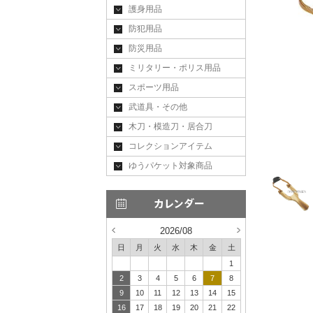
護身用品
防犯用品
防災用品
ミリタリー・ポリス用品
スポーツ用品
武道具・その他
木刀・模造刀・居合刀
コレクションアイテム
ゆうパケット対象商品
2026/08
日
月
火
水
木
金
土
1
2
3
4
5
6
7
8
9
10
11
12
13
14
15
16
17
18
19
20
21
22