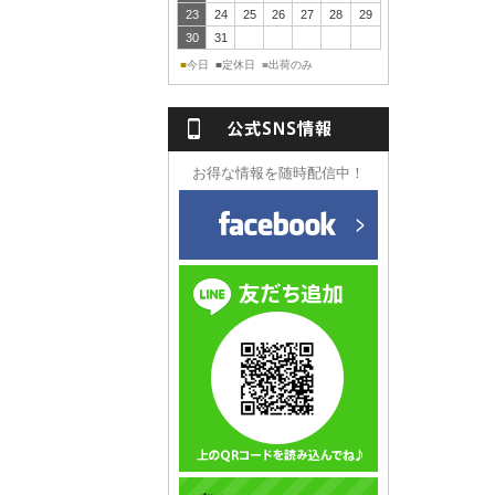
23
24
25
26
27
28
29
30
31
今日
定休日
出荷のみ
■
■
■
NS情報
お得な情報を随時配信中！