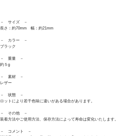
－ サイズ －
長さ：約70mm 幅：約21mm
－ カラー －
ブラック
－ 重量 －
約５g
－ 素材 －
レザー
－ 状態 －
ロットにより若干色味に違いがある場合があります。
－ その他 －
装着方法やご使用方法、保存方法によって寿命は変化いたします。
－ コメント －