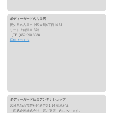
ボディーガード名古屋店
愛知県名古屋市中区大須4丁目14-61
リード上前津Ⅱ 3階
（TEL)052-990-3080
詳細はコチラ
ボディーガード仙台アンテナショップ
宮城県仙台市若林区新寺3-1-14 菊地ビル
「西武企画株式会社 東北支店」内にあります。