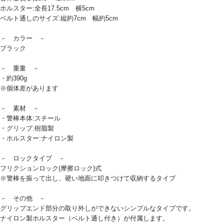
ホルスター:全長17.5cm 横5cm
ベルト通しのサイズ:縦約7cm 幅約5cm
－ カラー －
ブラック
－ 重量 －
・約390g
※個体差があります
－ 素材 －
・警棒本体:スチール
・グリップ:樹脂製
・ホルスター:ナイロン製
－ ロックタイプ －
フリクションロック(摩擦ロック)式
※警棒を振って出し、硬い地面に叩きつけて収納するタイプ
－ その他 －
グリップエンド部分の取り外しができないシンプルなタイプです。
ナイロン製ホルスター（ベルト通し付き）が付属します。