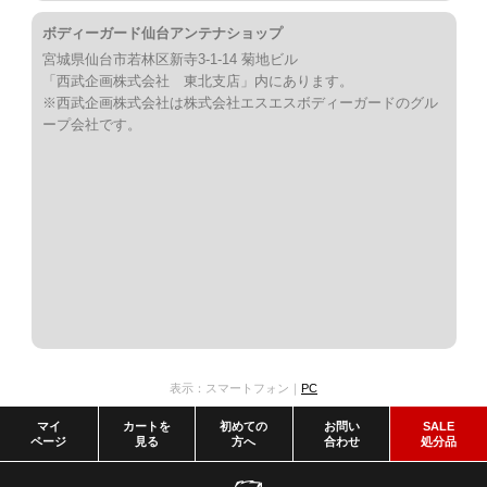
ボディーガード仙台アンテナショップ
宮城県仙台市若林区新寺3-1-14 菊地ビル
「西武企画株式会社 東北支店」内にあります。
※西武企画株式会社は株式会社エスエスボディーガードのグル
ープ会社です。
表示：スマートフォン｜
PC
マイ
カートを
初めての
お問い
SALE
ページ
見る
方へ
合わせ
処分品