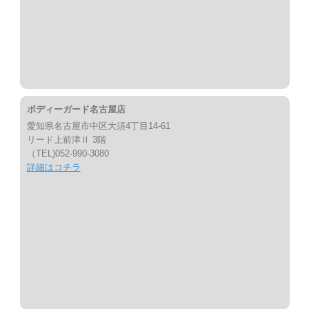
ボディーガード名古屋店
愛知県名古屋市中区大須4丁目14-61
リード上前津Ⅱ 3階
（TEL)052-990-3080
詳細はコチラ