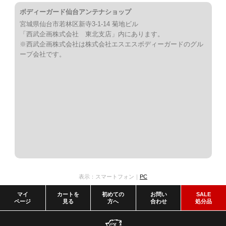
ボディーガード仙台アンテナショップ
宮城県仙台市若林区新寺3-1-14 菊地ビル
「西武企画株式会社 東北支店」内にあります。
※西武企画株式会社は株式会社エスエスボディーガードのグル
ープ会社です。
表示：スマートフォン｜
PC
マイ
カートを
初めての
お問い
SALE
ページ
見る
方へ
合わせ
処分品