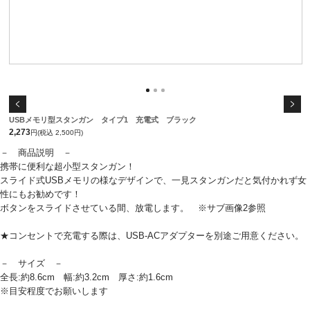
USBメモリ型スタンガン タイプ1 充電式 ブラック
2,273
円(税込 2,500円)
－ 商品説明 －
携帯に便利な超小型スタンガン！
スライド式USBメモリの様なデザインで、一見スタンガンだと気付かれず女
性にもお勧めです！
ボタンをスライドさせている間、放電します。 ※サブ画像2参照
★コンセントで充電する際は、USB-ACアダプターを別途ご用意ください。
－ サイズ －
全長:約8.6cm 幅:約3.2cm 厚さ:約1.6cm
※目安程度でお願いします