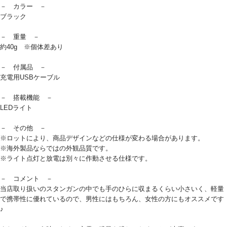
－ カラー －
ブラック
－ 重量 －
約40g ※個体差あり
－ 付属品 －
充電用USBケーブル
－ 搭載機能 －
LEDライト
－ その他 －
※ロットにより、商品デザインなどの仕様が変わる場合があります。
※海外製品ならではの外観品質です。
※ライト点灯と放電は別々に作動させる仕様です。
－ コメント －
当店取り扱いのスタンガンの中でも手のひらに収まるくらい小さいく、軽量
で携帯性に優れているので、男性にはもちろん、女性の方にもオススメです
♪