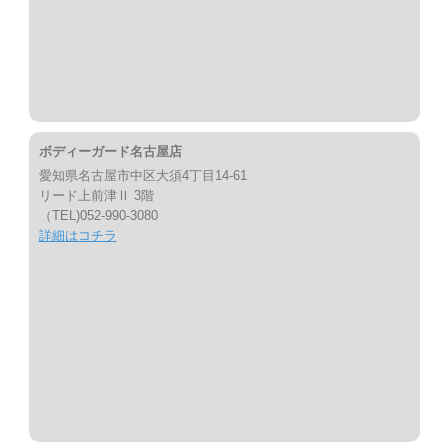
ボディーガード名古屋店
愛知県名古屋市中区大須4丁目14-61
リード上前津Ⅱ 3階
（TEL)052-990-3080
詳細はコチラ