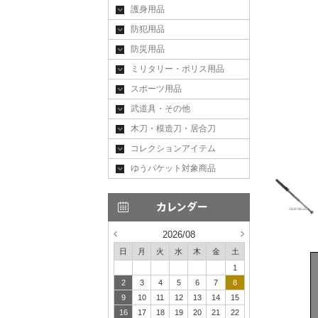
護身用品
防犯用品
防災用品
ミリタリー・ポリス用品
スポーツ用品
武道具・その他
木刀・模造刀・居合刀
コレクションアイテム
ゆうパケット対象商品
2026/08
日
月
火
水
木
金
土
1
2
3
4
5
6
7
8
9
10
11
12
13
14
15
16
17
18
19
20
21
22