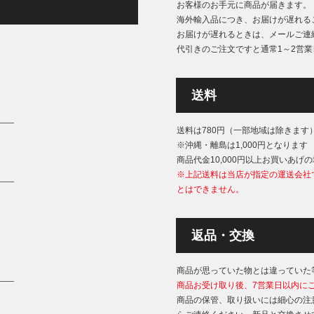
お客様のお手元に商品が届きます。
海外輸入品につき、お届けが遅れる
お届けが遅れるときは、メールご連
代引きのご注文ですと通常1～2営
送料
___
送料は780円（一部地域は除きます
※沖縄・離島は1,000円となります
商品代金10,000円以上お買いあげ
※上記送料は当店が指定の運送会社
___
とはできません。
返品・交換
商品が思っていた物とは違っていた
___
商品お受け取り後、7営業日以内に
商品の保管、取り扱いには細心の注