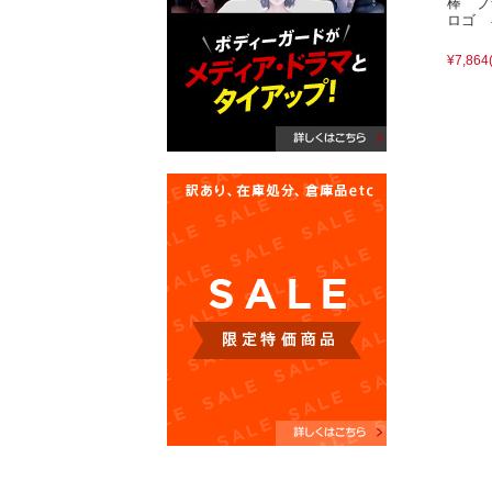
棒 ブ
ロゴ 
¥7,864