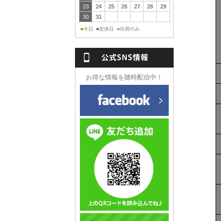
23
24
25
26
27
28
29
30
31
今日
定休日
出荷のみ
■
■
■
NS情報
お得な情報を随時配信中！