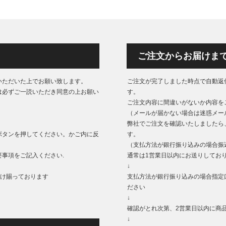
ご注文からお届けま
いただいた上でお願い致します。
ご注文が完了しました時点で自動返
は必ずご一読いただき同意の上お願い
す。
ご注文内容に間違いがないか内容を
（メールが届かない場合は迷惑メー
弊社でご注文を確認いたしましたら
ボタンを押してください。かご内に反
す。
（支払方法が銀行振り込みの場合振
事項をご記入ください.
通常は1営業日以内にお送りしてお
↓
もうけ賜っております
支払方法が銀行振り込みの場合指定
ださい
↓
確認がとれ次第、2営業日以内に商
↓