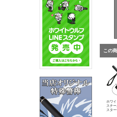
この
ホワイ
スチー
スター