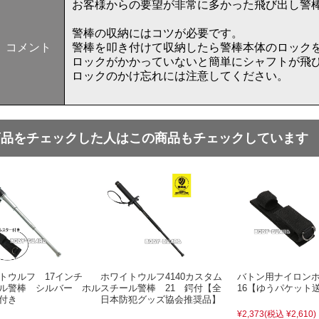
お客様からの要望が非常に多かった飛び出し警
警棒の収納にはコツが必要です。
コメント
警棒を叩き付けて収納したら警棒本体のロック
ロックがかかっていないと簡単にシャフトが飛
ロックのかけ忘れには注意してください。
商品をチェックした人はこの商品もチェックしています
トウルフ 17インチ
ホワイトウルフ4140カスタム
バトン用ナイロン
ル警棒 シルバー ホル
スチール警棒 21 鍔付【全
16【ゆうパケット
付き
日本防犯グッズ協会推奨品】
¥2,373
(税込 ¥2,610)