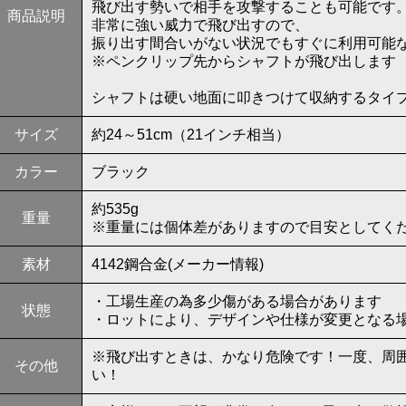
飛び出す勢いで相手を攻撃することも可能です
商品説明
非常に強い威力で飛び出すので、
振り出す間合いがない状況でもすぐに利用可能
※ペンクリップ先からシャフトが飛び出します
シャフトは硬い地面に叩きつけて収納するタイ
サイズ
約24～51cm（21インチ相当）
カラー
ブラック
約535g
重量
※重量には個体差がありますので目安としてく
素材
4142鋼合金(メーカー情報)
・工場生産の為多少傷がある場合があります
状態
・ロットにより、デザインや仕様が変更となる
※飛び出すときは、かなり危険です！一度、周
その他
い！