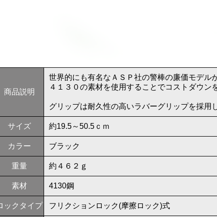
世界的にも有名なＡＳＰ社の警棒の廉価モデル
４１３０の素材を使用することでコストダウン
商品説明
グリップは耐久性の高いラバーグリップを採用
サイズ
約19.5～50.5ｃｍ
カラー
ブラック
重量
約４６２ｇ
素材
4130鋼
ロックタイプ
フリクションロック(摩擦ロック)式