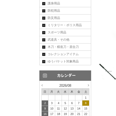
護身用品
防犯用品
防災用品
ミリタリー・ポリス用品
スポーツ用品
武道具・その他
木刀・模造刀・居合刀
コレクションアイテム
ゆうパケット対象商品
2026/08
日
月
火
水
木
金
土
1
2
3
4
5
6
7
8
9
10
11
12
13
14
15
16
17
18
19
20
21
22