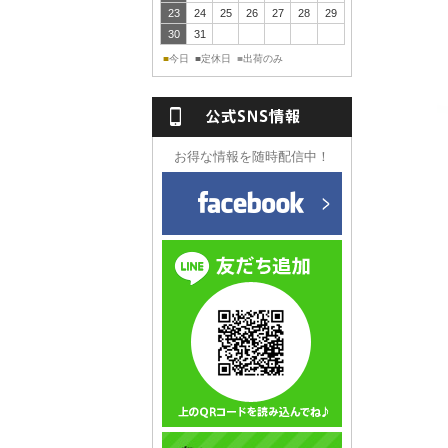
23
24
25
26
27
28
29
30
31
今日
定休日
出荷のみ
■
■
■
NS情報
お得な情報を随時配信中！