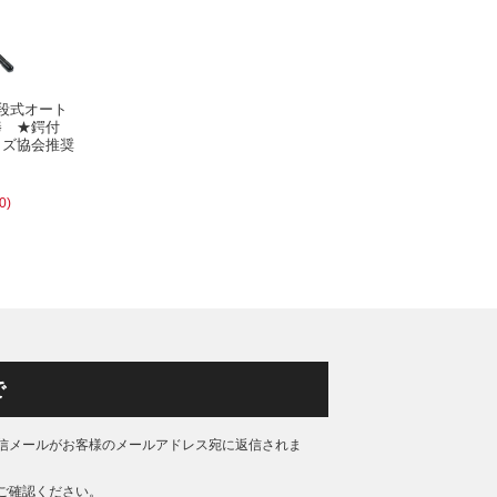
段式オート
棒 ★鍔付
ッズ協会推奨
0)
で
信メールがお客様のメールアドレス宛に返信されま
ご確認ください。