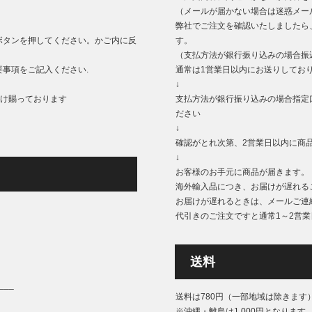
（メールが届かない場合は迷惑メー
弊社でご注文を確認いたしましたら
ボタンを押してください。かご内に反
す。
（支払方法が銀行振り込みの場合振
事項をご記入ください.
通常は1営業日以内にお送りしてお
↓
もうけ賜っております
支払方法が銀行振り込みの場合指定
ださい
↓
確認がとれ次第、2営業日以内に商
↓
お客様のお手元に商品が届きます。
海外輸入品につき、お届けが遅れる
お届けが遅れるときは、メールご連
代引きのご注文ですと通常1～2営
送料
___
送料は780円（一部地域は除きます
※沖縄・離島は1,000円となります