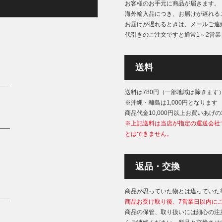
お客様のお手元に商品が届きます。
海外輸入品につき、お届けが遅れる
お届けが遅れるときは、メールご連
代引きのご注文ですと通常1～2営
送料
___
送料は780円（一部地域は除きます
※沖縄・離島は1,000円となります
商品代金10,000円以上お買いあげ
※上記送料は当店が指定の運送会社
___
とはできません。
返品・交換
商品が思っていた物とは違っていた
___
商品お受け取り後、7営業日以内に
商品の保管、取り扱いには細心の注