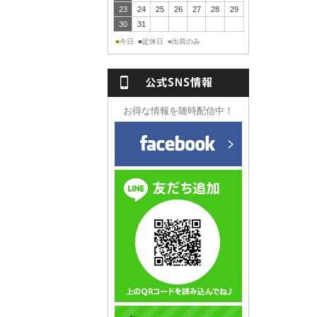
23
24
25
26
27
28
29
30
31
今日
定休日
出荷のみ
■
■
■
NS情報
お得な情報を随時配信中！