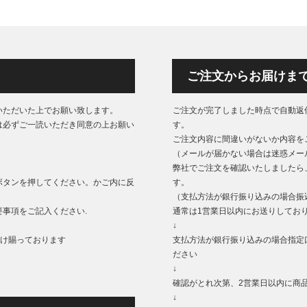
ご注文からお届けま
いただいた上でお願い致します。
ご注文が完了しました時点で自動返
は必ずご一読いただき同意の上お願い
す。
ご注文内容に間違いがないか内容を
（メールが届かない場合は迷惑メー
弊社でご注文を確認いたしましたら
ボタンを押してください。かご内に反
す。
（支払方法が銀行振り込みの場合振
事項をご記入ください.
通常は1営業日以内にお送りしてお
↓
もうけ賜っております
支払方法が銀行振り込みの場合指定
ださい
↓
確認がとれ次第、2営業日以内に商
↓