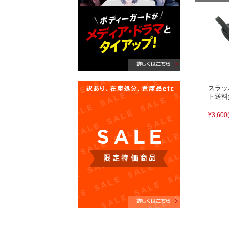
スラッ
ト送料
¥3,600