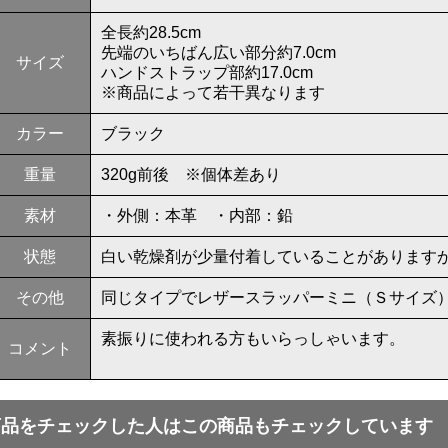
全長約28.5cm
先端のいちばん広い部分約7.0cm
サイズ
ハンドストラップ部約17.0cm
※商品によって若干異なります
カラー
ブラック
重量
320g前後 ※個体差あり
素材
・外側：本革 ・内部：鉛
状態
白い乾燥剤が少量付着していることがあります
その他
同じタイプでレザースラッパーミニ（Ｓサイズ
素振りに使われる方もいらっしゃいます。
コメント
商品をチェックした人はこの商品もチェックしています