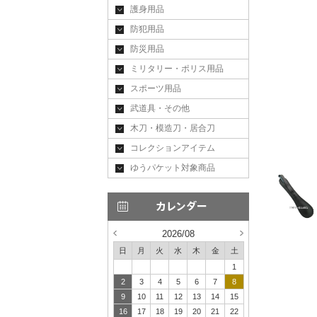
護身用品
防犯用品
防災用品
ミリタリー・ポリス用品
スポーツ用品
武道具・その他
木刀・模造刀・居合刀
コレクションアイテム
ゆうパケット対象商品
2026/08
日
月
火
水
木
金
土
1
2
3
4
5
6
7
8
9
10
11
12
13
14
15
16
17
18
19
20
21
22