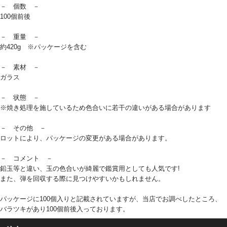
－ 個数 －
100個前後
－ 重量 －
約420g ※パッケージを含む
－ 素材 －
ガラス
－ 状態 －
※焼き処理を施しているため色合いに若干の違いがある場合があります
－ その他 －
ロットにより、パッケージの変更がある場合があります。
－ コメント －
鉛玉等と違い、玉の色合いが綺麗で鑑賞用としても人気です!
また、弾を回収する際に見つけやすいかもしれません。
パッケージに100個入りと記載されていますが、当店でお調べしたところ、
バラツキがあり100個前後入っております。