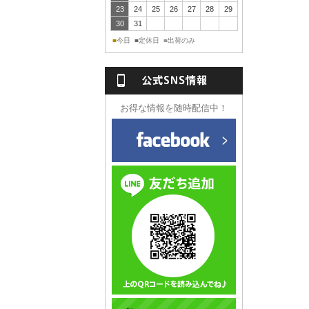
23
24
25
26
27
28
29
30
31
今日
定休日
出荷のみ
■
■
■
NS情報
お得な情報を随時配信中！