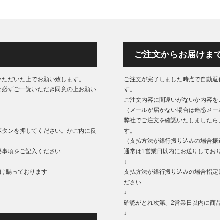
ご注文からお届けま
いただいた上でお願い致します。
ご注文が完了しました時点で自動返
は必ずご一読いただき同意の上お願い
す。
ご注文内容に間違いがないか内容を
（メールが届かない場合は迷惑メー
弊社でご注文を確認いたしましたら
ボタンを押してください。かご内に反
す。
（支払方法が銀行振り込みの場合振
事項をご記入ください.
通常は1営業日以内にお送りしてお
↓
もうけ賜っております
支払方法が銀行振り込みの場合指定
ださい
↓
確認がとれ次第、2営業日以内に商
↓