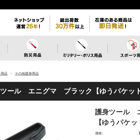
身用品
その他護身用品
身ツール エニグマ ブラック【ゆうパケッ
護身ツール 
【ゆうパケッ
価格: