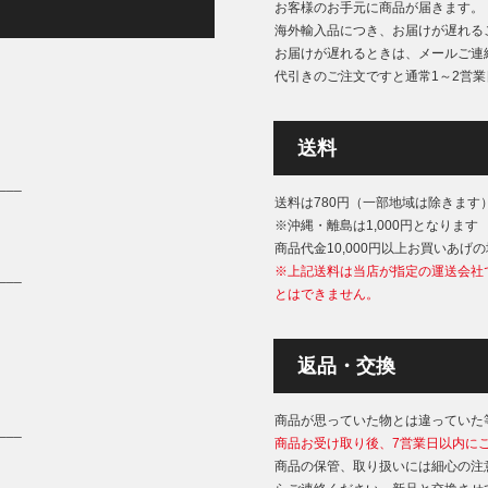
お客様のお手元に商品が届きます。
海外輸入品につき、お届けが遅れる
お届けが遅れるときは、メールご連
代引きのご注文ですと通常1～2営
送料
___
送料は780円（一部地域は除きます
※沖縄・離島は1,000円となります
商品代金10,000円以上お買いあげ
※上記送料は当店が指定の運送会社
___
とはできません。
返品・交換
商品が思っていた物とは違っていた
___
商品お受け取り後、7営業日以内に
商品の保管、取り扱いには細心の注