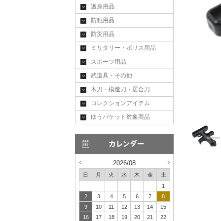
護身用品
防犯用品
防災用品
ミリタリー・ポリス用品
スポーツ用品
武道具・その他
木刀・模造刀・居合刀
コレクションアイテム
ゆうパケット対象商品
2026/08
日
月
火
水
木
金
土
1
2
3
4
5
6
7
8
9
10
11
12
13
14
15
16
17
18
19
20
21
22