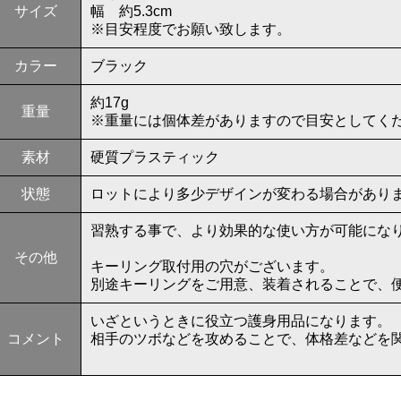
サイズ
幅 約5.3cm
※目安程度でお願い致します。
カラー
ブラック
約17g
重量
※重量には個体差がありますので目安としてく
素材
硬質プラスティック
状態
ロットにより多少デザインが変わる場合があり
習熟する事で、より効果的な使い方が可能にな
その他
キーリング取付用の穴がございます。
別途キーリングをご用意、装着されることで、
いざというときに役立つ護身用品になります。
コメント
相手のツボなどを攻めることで、体格差などを