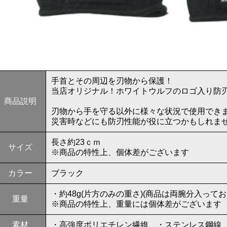
手首とその周辺を刃物から保護！
当店オリジナル！ホワイトウルフのロゴ入り防
商品説明
刃物から手を守る以外に様々な状況で使用でき
災害時などにも防刃性能が役に立つかもしれま
長さ約23ｃｍ
サイズ
※商品の特性上、個体差がございます
カラー
ブラック
・約48g(片方のみの重さ)(商品は両腕分入ってお
重量
※商品の特性上、重量には個体差がございます
素材
・高強度ポリエチレン繊維 ・ステンレス鋼線