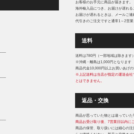
お客様のお手元に商品が届きます。
海外輸入品につき、お届けが遅れる
お届けが遅れるときは、メールご連
代引きのご注文ですと通常1～2営
送料
___
送料は780円（一部地域は除きます
※沖縄・離島は1,000円となります
商品代金10,000円以上お買いあげ
※上記送料は当店が指定の運送会社
___
とはできません。
返品・交換
商品が思っていた物とは違っていた
___
商品お受け取り後、7営業日以内に
商品の保管、取り扱いには細心の注