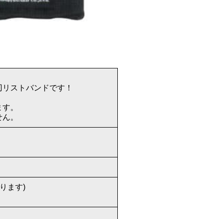
刃リストバンドです！
ます。
せん。
ります)