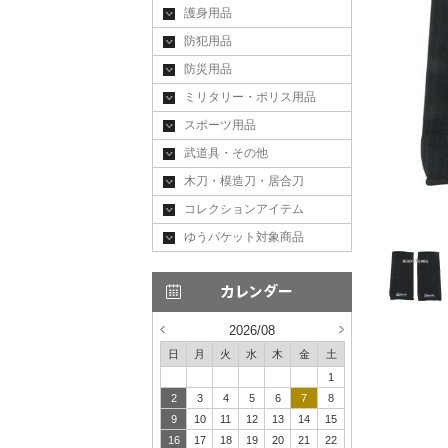
護身用品
防犯用品
防災用品
ミリタリー・ポリス用品
スポーツ用品
武道具・その他
木刀・模造刀・居合刀
コレクションアイテム
ゆうパケット対象商品
2026/08
日
月
火
水
木
金
土
1
2
3
4
5
6
7
8
9
10
11
12
13
14
15
16
17
18
19
20
21
22